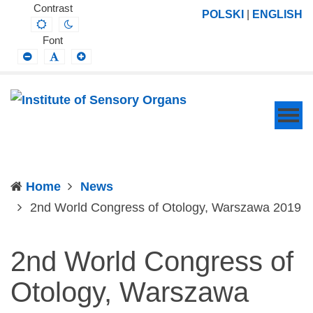
Institute
Projektowanie,
Contrast
POLSKI
|
ENGLISH
Default
Night
of
prowadzenie
contrast
contrast
Font
Sensory
i
Smaller
Default
Larger
Font
Font
Font
Organs
wdrażanie
prac
badawczo-
naukowych
z
zakresu
Home
News
profilaktyki,
(c
2nd World Congress of Otology, Warszawa 2019
diagnozy,
leczenia
2nd World Congress of
i
rehabilitacji
Otology, Warszawa
schorzeń