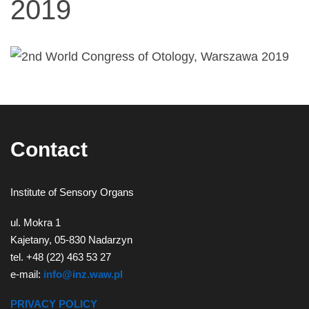
2019
narządów
zmysłów
Contact
Institute of Sensory Organs
ul. Mokra 1
Kajetany, 05-830 Nadarzyn
tel. +48 (22) 463 53 27
e-mail:
info@inz.waw.pl
PRIVACY POLICY