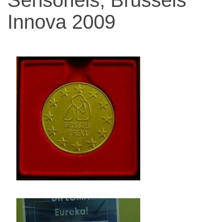
narządów
Innova 2009
zmysłów