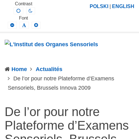
L'Institut
Projektowanie,
Contrast
POLSKI
|
ENGLISH
Default
Night
des
prowadzenie
contrast
contrast
Font
Organes
i
Smaller
Default
Larger
Font
Font
Font
Sensoriels
wdrażanie
prac
badawczo-
naukowych
Home
Actualités
z
De l’or pour notre Plateforme d’Examens
zakresu
(current)
Sensoriels, Brussels Innova 2009
profilaktyki,
diagnozy,
leczenia
De l’or pour notre
i
Plateforme d’Examens
rehabilitacji
schorzeń
Sensoriels, Brussels