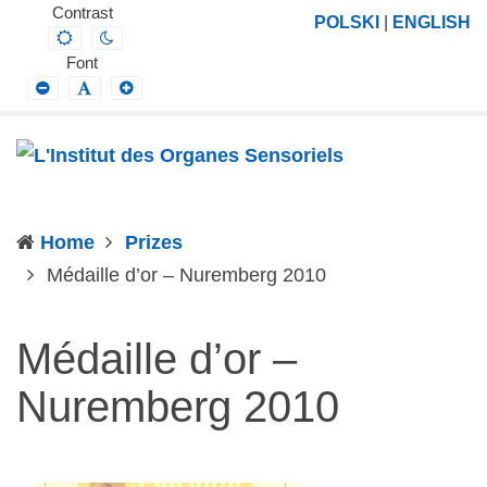
L'Institut
Projektowanie,
Contrast
POLSKI
|
ENGLISH
Default
Night
des
prowadzenie
contrast
contrast
Font
Organes
i
Smaller
Default
Larger
Font
Font
Font
Sensoriels
wdrażanie
prac
badawczo-
naukowych
Home
Prizes
z
(current)
Médaille d’or – Nuremberg 2010
zakresu
profilaktyki,
diagnozy,
Médaille d’or –
leczenia
Nuremberg 2010
i
rehabilitacji
schorzeń