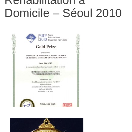
narządów
Domicile – Séoul 2010
zmysłów