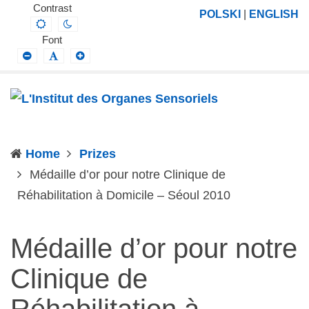
L'Institut
Projektowanie,
Contrast
POLSKI
|
ENGLISH
Default
Night
des
prowadzenie
contrast
contrast
Font
Organes
i
Smaller
Default
Larger
Font
Font
Font
Sensoriels
wdrażanie
prac
badawczo-
naukowych
Home
Prizes
z
Médaille d’or pour notre Clinique de
zakresu
(current)
Réhabilitation à Domicile – Séoul 2010
profilaktyki,
diagnozy,
leczenia
Médaille d’or pour notre
i
Clinique de
rehabilitacji
schorzeń
Réhabilitation à