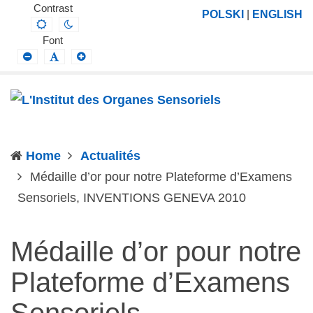
L'Institut
Projektowanie,
Contrast
POLSKI
|
ENGLISH
Default
Night
des
prowadzenie
contrast
contrast
Font
Organes
i
Smaller
Default
Larger
Font
Font
Font
Sensoriels
wdrażanie
prac
badawczo-
naukowych
Home
Actualités
z
Médaille d’or pour notre Plateforme d’Examens
zakresu
(current)
Sensoriels, INVENTIONS GENEVA 2010
profilaktyki,
diagnozy,
leczenia
Médaille d’or pour notre
i
Plateforme d’Examens
rehabilitacji
schorzeń
Sensoriels,