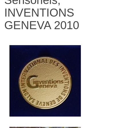
narządów
INVENTIONS
zmysłów
GENEVA 2010