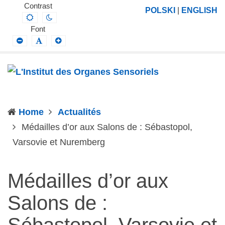
L'Institut
Projektowanie,
Contrast
POLSKI
|
ENGLISH
Default
Night
des
prowadzenie
contrast
contrast
Font
Organes
i
Smaller
Default
Larger
Font
Font
Font
Sensoriels
wdrażanie
prac
badawczo-
naukowych
Home
Actualités
z
Médailles d’or aux Salons de : Sébastopol,
zakresu
(current)
Varsovie et Nuremberg
profilaktyki,
diagnozy,
leczenia
Médailles d’or aux
i
Salons de :
rehabilitacji
schorzeń
Sébastopol, Varsovie et