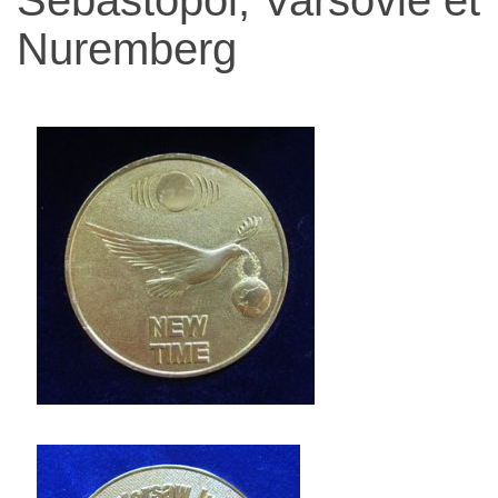
narządów
Nuremberg
zmysłów