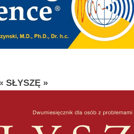
« SŁYSZĘ »