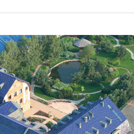
t
arger
ont