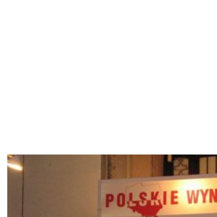
Szkolnictwa
Wyższego dla
Instytutu
Narządów
Zmysłów.