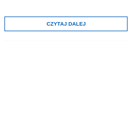
CZYTAJ DALEJ
Złoty medal,
„Pomysły –
Innowacje –
Nowe Produkty –
IENA”,