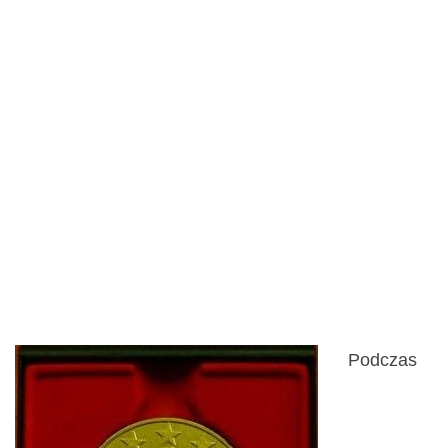
Złoto dla
Platformy Badań
Zmysłów,
BRUSSELS
INNOVA 2009
Podczas