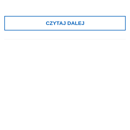
CZYTAJ DALEJ
Nagroda
specjalna dla
Platformy Badań
Zmysłów, Kuala
Lumpur 2010