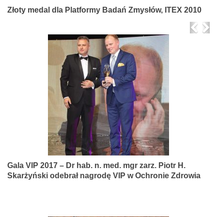
Złoty medal dla Platformy Badań Zmysłów, ITEX 2010
Prev
Ne
Gala VIP 2017 – Dr hab. n. med. mgr zarz. Piotr H.
Skarżyński odebrał nagrodę VIP w Ochronie Zdrowia