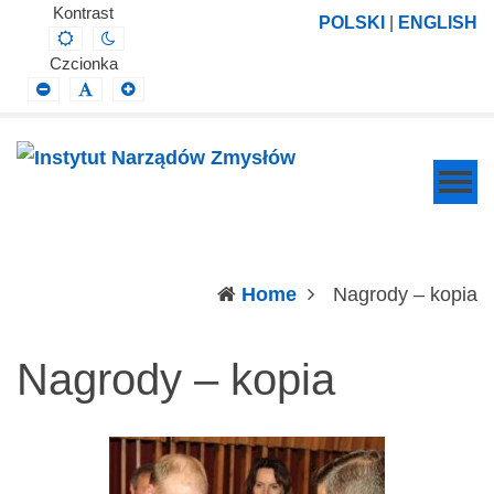
Instytut
Projektowanie,
Kontrast
POLSKI
|
ENGLISH
Default
Night
Narządów
prowadzenie
contrast
contrast
Czcionka
Zmysłów
i
Smaller
Default
Larger
Font
Font
Font
wdrażanie
prac
badawczo-
naukowych
z
zakresu
(c
Home
Nagrody – kopia
profilaktyki,
diagnozy,
Nagrody – kopia
leczenia
i
rehabilitacji
schorzeń