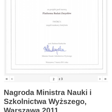
«
‹
›
»
z
3
Nagroda Ministra Nauki i
Szkolnictwa Wyższego,
Warszawa 2011