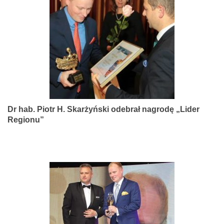
narządów
zmysłów
Dr hab. Piotr H. Skarżyński odebrał nagrodę „Lider
Regionu”