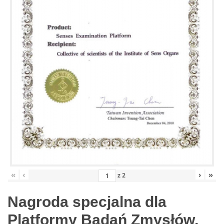
«
‹
›
»
z
2
Nagroda specjalna dla
Platformy Badań Zmysłów,