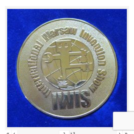
«
‹
›
»
z
3