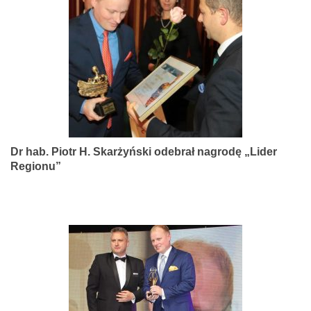
narządów
zmysłów
Dr hab. Piotr H. Skarżyński odebrał nagrodę „Lider
Regionu”