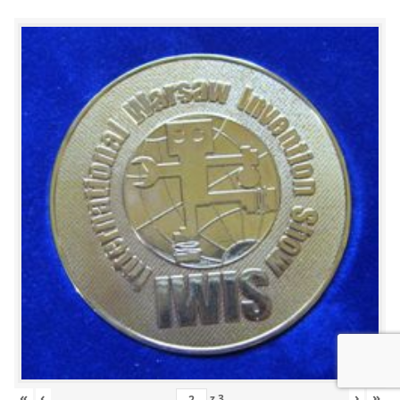
«
‹
›
»
z
3