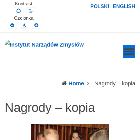
Instytut
Projektowanie,
Kontrast
POLSKI
|
ENGLISH
Default
Night
Narządów
prowadzenie
contrast
contrast
Czcionka
Zmysłów
i
Smaller
Default
Larger
Font
Font
Font
wdrażanie
prac
badawczo-
naukowych
z
zakresu
(c
Home
Nagrody – kopia
profilaktyki,
diagnozy,
Nagrody – kopia
leczenia
i
rehabilitacji
schorzeń