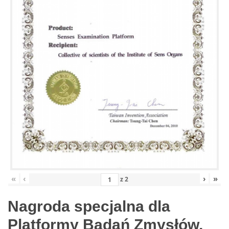
«
‹
›
»
z
2
Nagroda specjalna dla
Platformy Badań Zmysłów,