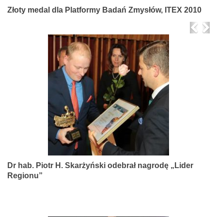
Złoty medal dla Platformy Badań Zmysłów, ITEX 2010
Prev
Ne
Dr hab. Piotr H. Skarżyński odebrał nagrodę „Lider
Regionu”