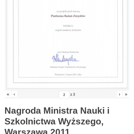
«
‹
›
»
z
3
Nagroda Ministra Nauki i
Szkolnictwa Wyższego,
Warszawa 2011