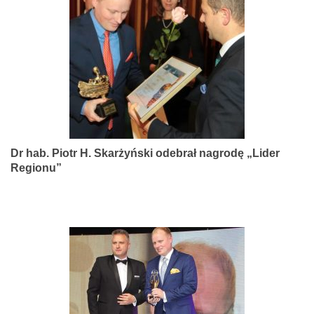
narządów
zmysłów
Dr hab. Piotr H. Skarżyński odebrał nagrodę „Lider
Regionu”