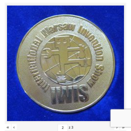
«
‹
›
»
z
3