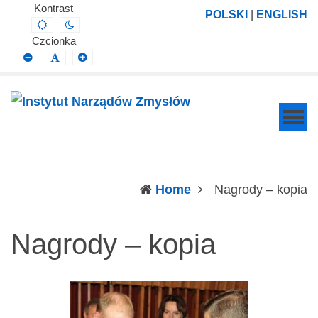
Instytut
Projektowanie,
Kontrast
POLSKI
|
ENGLISH
Default
Night
Narządów
prowadzenie
contrast
contrast
Czcionka
Zmysłów
i
Smaller
Default
Larger
Font
Font
Font
wdrażanie
prac
badawczo-
naukowych
z
zakresu
(c
Home
Nagrody – kopia
profilaktyki,
diagnozy,
Nagrody – kopia
leczenia
i
rehabilitacji
schorzeń