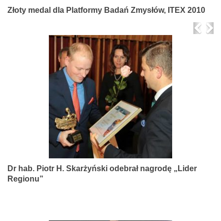
Złoty medal dla Platformy Badań Zmysłów, ITEX 2010
Prev
Ne
Dr hab. Piotr H. Skarżyński odebrał nagrodę „Lider
Regionu”