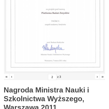
«
‹
›
»
z
3
Nagroda Ministra Nauki i
Szkolnictwa Wyższego,
Warszawa 2011