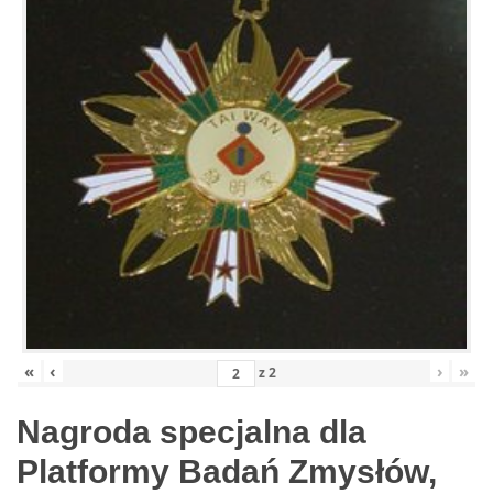
«
‹
›
»
z
2
Nagroda specjalna dla
Platformy Badań Zmysłów,