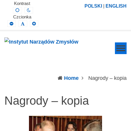
Instytut
Projektowanie,
Kontrast
POLSKI
|
ENGLISH
Default
Night
Narządów
prowadzenie
contrast
contrast
Czcionka
Zmysłów
i
Smaller
Default
Larger
Font
Font
Font
wdrażanie
prac
badawczo-
naukowych
z
zakresu
(c
Home
Nagrody – kopia
profilaktyki,
diagnozy,
Nagrody – kopia
leczenia
i
rehabilitacji
schorzeń