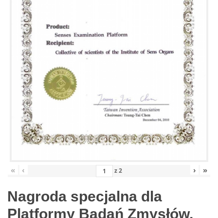
«
‹
›
»
z
2
Nagroda specjalna dla
Platformy Badań Zmysłów,