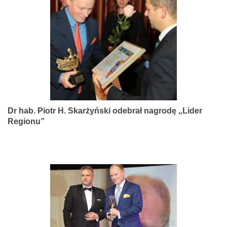
narządów
zmysłów
Dr hab. Piotr H. Skarżyński odebrał nagrodę „Lider
Regionu”