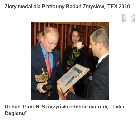
Złoty medal dla Platformy Badań Zmysłów, ITEX 2010
Prev
Ne
Dr hab. Piotr H. Skarżyński odebrał nagrodę „Lider
Regionu”