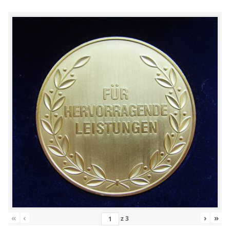
«
‹
›
»
z
3