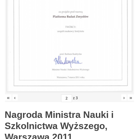
«
‹
›
»
z
3
Nagroda Ministra Nauki i
Szkolnictwa Wyższego,
Warszawa 2011