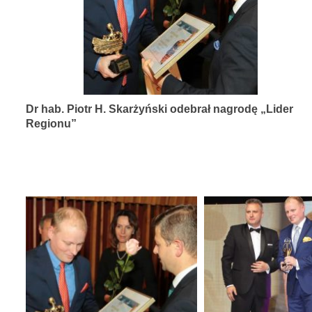
diagnozy,
leczenia
i
rehabilitacji
schorzeń
Dr hab. Piotr H. Skarżyński odebrał nagrodę „Lider
narządów
Regionu”
zmysłów