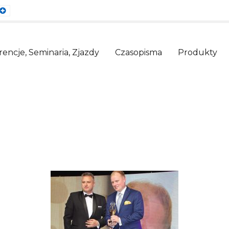
ault
Larger
nt
Font
encje, Seminaria, Zjazdy
Czasopisma
Produkty