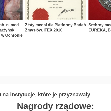
ab. n. med.
Złoty medal dla Platformy Badań
Srebrny me
karżyński
Zmysłów, ITEX 2010
EUREKA, Br
P w Ochronie
na instytucje, które je przyznawały
Nagrody rządowe: