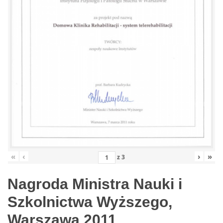
«
‹
›
»
z
3
Nagroda Ministra Nauki i
Szkolnictwa Wyższego,
Warszawa 2011