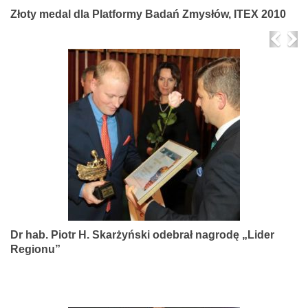
Złoty medal dla Platformy Badań Zmysłów, ITEX 2010
Prev
Ne
Dr hab. Piotr H. Skarżyński odebrał nagrodę „Lider
Regionu”