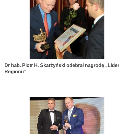
narządów
zmysłów
Dr hab. Piotr H. Skarżyński odebrał nagrodę „Lider
Regionu”