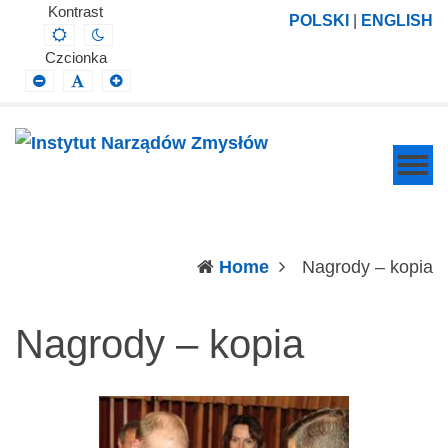
Instytut
Projektowanie,
Kontrast
POLSKI
|
ENGLISH
Default
Night
Narządów
prowadzenie
contrast
contrast
Czcionka
Zmysłów
i
Smaller
Default
Larger
Font
Font
Font
wdrażanie
prac
badawczo-
naukowych
z
zakresu
(c
Home
Nagrody – kopia
profilaktyki,
diagnozy,
Nagrody – kopia
leczenia
i
rehabilitacji
schorzeń