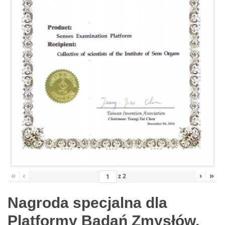
«
‹
›
»
z
2
Nagroda specjalna dla
Platformy Badań Zmysłów,