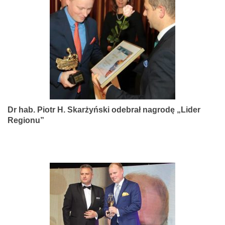
narządów
zmysłów
Dr hab. Piotr H. Skarżyński odebrał nagrodę „Lider
Regionu”