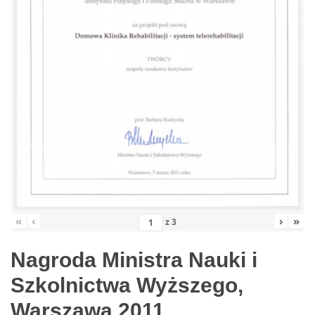
«
‹
›
»
z
3
Nagroda Ministra Nauki i
Szkolnictwa Wyższego,
Warszawa 2011