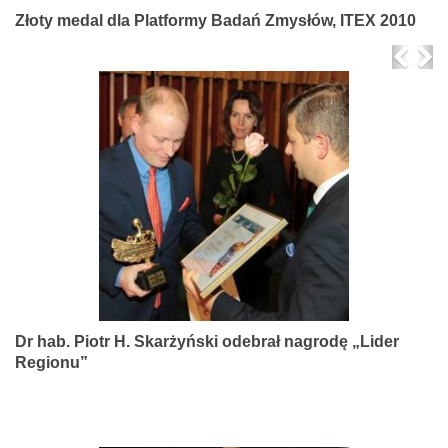
Złoty medal dla Platformy Badań Zmysłów, ITEX 2010
Prev
Ne
Dr hab. Piotr H. Skarżyński odebrał nagrodę „Lider
Regionu”