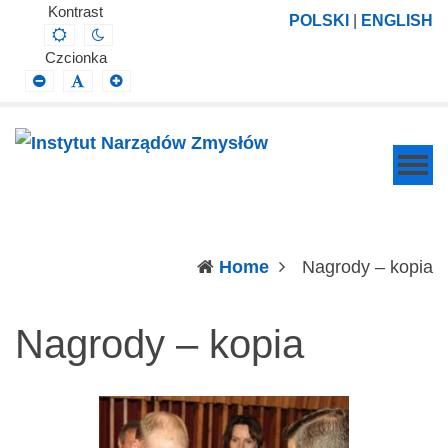
Instytut
Projektowanie,
Kontrast
POLSKI
|
ENGLISH
Default
Night
Narządów
prowadzenie
contrast
contrast
Czcionka
Zmysłów
i
Smaller
Default
Larger
Font
Font
Font
wdrażanie
prac
badawczo-
naukowych
z
zakresu
(c
Home
Nagrody – kopia
profilaktyki,
diagnozy,
Nagrody – kopia
leczenia
i
rehabilitacji
schorzeń