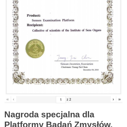
«
‹
›
»
z
2
Nagroda specjalna dla
Platformy Badań Zmysłów,