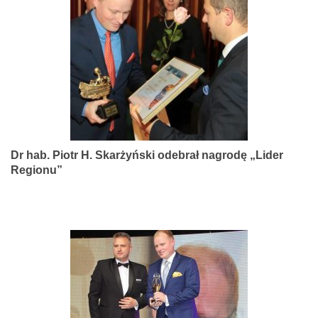
narządów
zmysłów
Dr hab. Piotr H. Skarżyński odebrał nagrodę „Lider
Regionu”