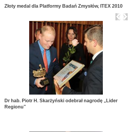
Złoty medal dla Platformy Badań Zmysłów, ITEX 2010
Prev
Ne
Dr hab. Piotr H. Skarżyński odebrał nagrodę „Lider
Regionu”