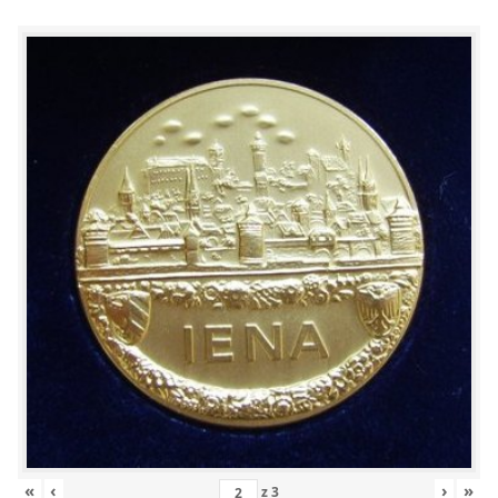
«
‹
›
»
z
3