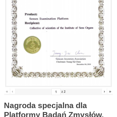
«
‹
›
»
z
2
Nagroda specjalna dla
Platformy Badań Zmysłów,