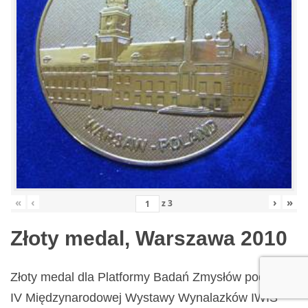
«
‹
›
»
z
3
Złoty medal, Warszawa 2010
Złoty medal dla Platformy Badań Zmysłów podczas
IV Międzynarodowej Wystawy Wynalazków IWIS