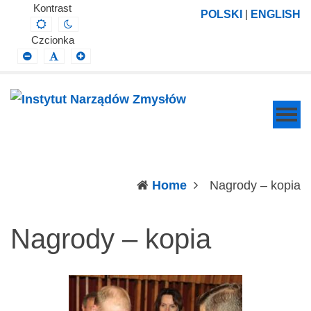
Instytut
Projektowanie,
Kontrast
POLSKI
|
ENGLISH
Default
Night
Narządów
prowadzenie
contrast
contrast
Czcionka
Zmysłów
i
Smaller
Default
Larger
Font
Font
Font
wdrażanie
prac
badawczo-
naukowych
z
zakresu
(c
Home
Nagrody – kopia
profilaktyki,
diagnozy,
Nagrody – kopia
leczenia
i
rehabilitacji
schorzeń