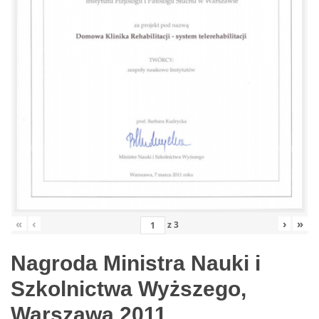
«
‹
›
»
z
3
Nagroda Ministra Nauki i
Szkolnictwa Wyższego,
Warszawa 2011