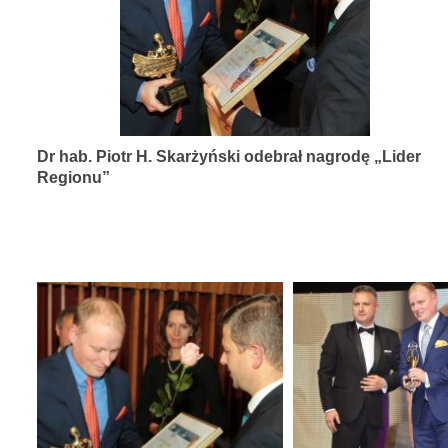
diagnozy,
leczenia
i
rehabilitacji
schorzeń
Dr hab. Piotr H. Skarżyński odebrał nagrodę „Lider
narządów
Regionu”
zmysłów