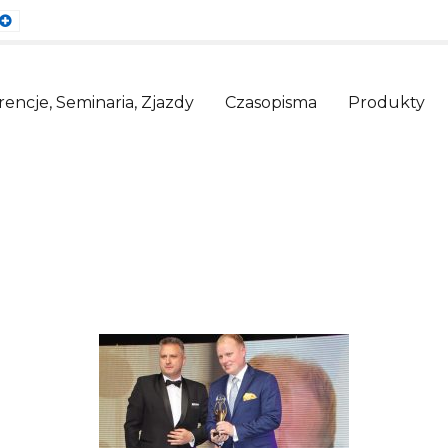
ault
Larger
nt
Font
encje, Seminaria, Zjazdy
Czasopisma
Produkty