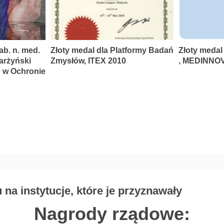
ab. n. med.
Złoty medal dla Platformy Badań
Złoty medal
karżyński
Zmysłów, ITEX 2010
, MEDINNOV
P w Ochronie
na instytucje, które je przyznawały
Nagrody rządowe: