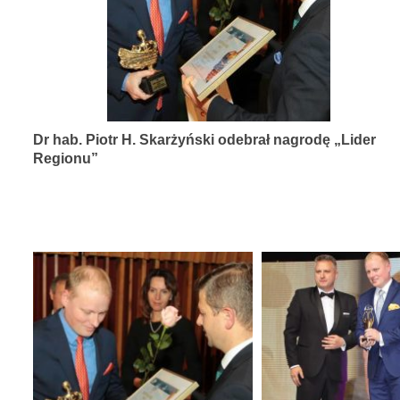
diagnozy,
leczenia
i
rehabilitacji
schorzeń
Dr hab. Piotr H. Skarżyński odebrał nagrodę „Lider
narządów
Regionu”
zmysłów