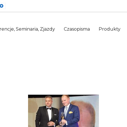
ault
Larger
nt
Font
encje, Seminaria, Zjazdy
Czasopisma
Produkty