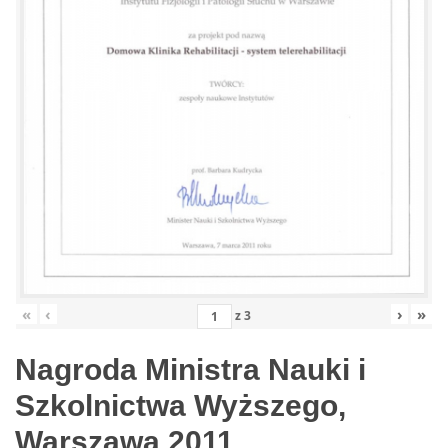
«
‹
›
»
z
3
Nagroda Ministra Nauki i
Szkolnictwa Wyższego,
Warszawa 2011