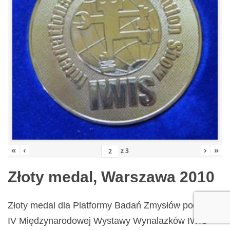
«
‹
›
»
z
3
Złoty medal, Warszawa 2010
Złoty medal dla Platformy Badań Zmysłów podczas
IV Międzynarodowej Wystawy Wynalazków IWIS