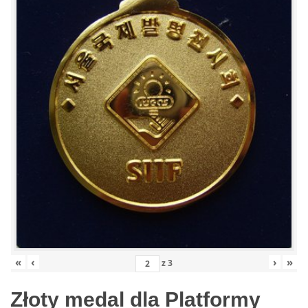
«
‹
›
»
z
3
Złoty medal dla Platformy