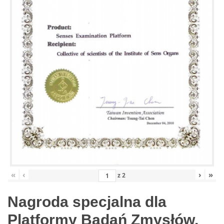
«
‹
›
»
z
2
Nagroda specjalna dla
Platformy Badań Zmysłów,