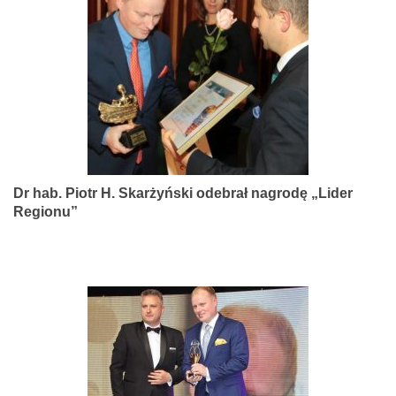
narządów
zmysłów
Dr hab. Piotr H. Skarżyński odebrał nagrodę „Lider
Regionu”