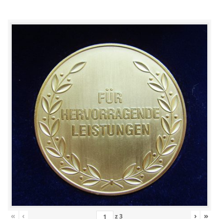
«
‹
›
»
z
3