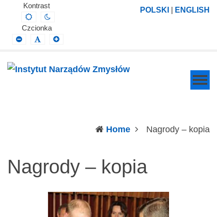
Instytut
Projektowanie,
Kontrast
POLSKI
|
ENGLISH
Default
Night
Narządów
prowadzenie
contrast
contrast
Czcionka
Zmysłów
i
Smaller
Default
Larger
Font
Font
Font
wdrażanie
prac
badawczo-
naukowych
z
zakresu
(c
Home
Nagrody – kopia
profilaktyki,
diagnozy,
Nagrody – kopia
leczenia
i
rehabilitacji
schorzeń