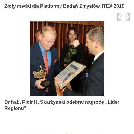
Złoty medal dla Platformy Badań Zmysłów, ITEX 2010
Prev
Ne
Dr hab. Piotr H. Skarżyński odebrał nagrodę „Lider
Regionu”