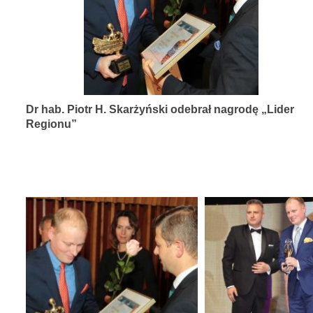
diagnozy,
leczenia
i
rehabilitacji
schorzeń
Dr hab. Piotr H. Skarżyński odebrał nagrodę „Lider
narządów
Regionu”
zmysłów