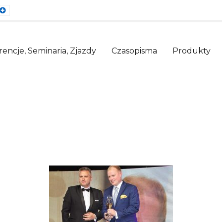
ault
Larger
nt
Font
encje, Seminaria, Zjazdy
Czasopisma
Produkty