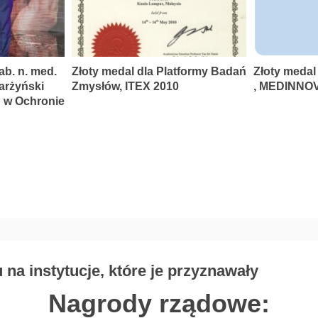
ab. n. med.
Złoty medal dla Platformy Badań
Złoty medal
karżyński
Zmysłów, ITEX 2010
, MEDINNOV
P w Ochronie
na instytucje, które je przyznawały
Nagrody rządowe: