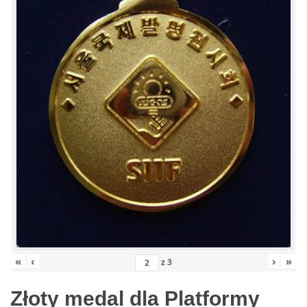
«
‹
›
»
z
3
Złoty medal dla Platformy