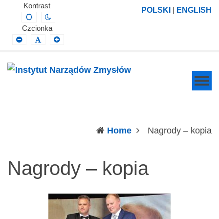
Instytut
Projektowanie,
Kontrast
POLSKI
|
ENGLISH
Default
Night
Narządów
prowadzenie
contrast
contrast
Czcionka
Zmysłów
i
Smaller
Default
Larger
Font
Font
Font
wdrażanie
prac
badawczo-
naukowych
z
zakresu
(c
Home
Nagrody – kopia
profilaktyki,
diagnozy,
Nagrody – kopia
leczenia
i
rehabilitacji
schorzeń