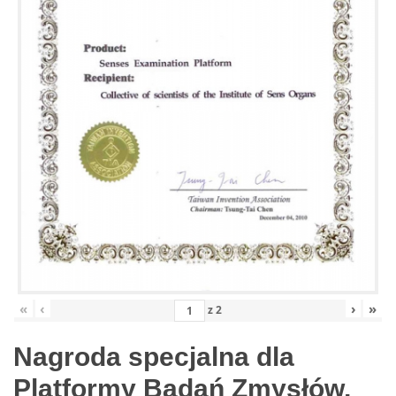
«
‹
›
»
z
2
Nagroda specjalna dla
Platformy Badań Zmysłów,