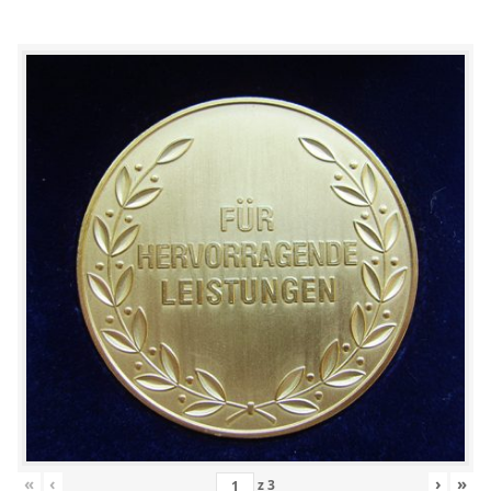
«
‹
›
»
z
3