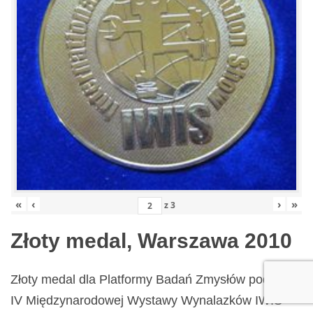
«
‹
›
»
z
3
Złoty medal, Warszawa 2010
Złoty medal dla Platformy Badań Zmysłów podczas
IV Międzynarodowej Wystawy Wynalazków IWIS