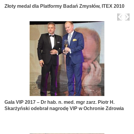
Złoty medal dla Platformy Badań Zmysłów, ITEX 2010
Prev
Ne
Gala VIP 2017 – Dr hab. n. med. mgr zarz. Piotr H.
Skarżyński odebrał nagrodę VIP w Ochronie Zdrowia