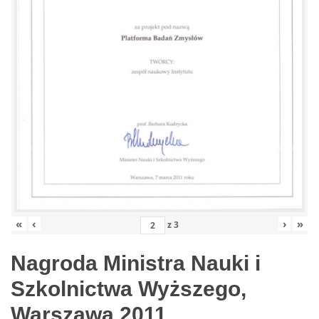
«
‹
›
»
z
3
Nagroda Ministra Nauki i
Szkolnictwa Wyższego,
Warszawa 2011