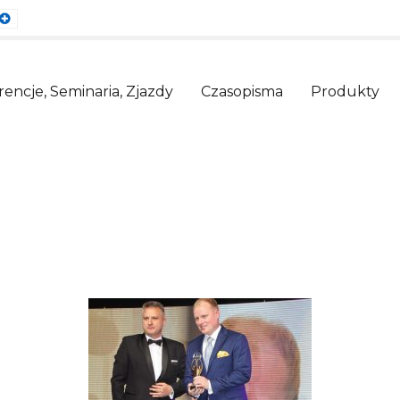
ault
Larger
nt
Font
encje, Seminaria, Zjazdy
Czasopisma
Produkty