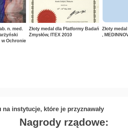
ab. n. med.
Złoty medal dla Platformy Badań
Złoty medal
karżyński
Zmysłów, ITEX 2010
, MEDINNOV
P w Ochronie
na instytucje, które je przyznawały
Nagrody rządowe: