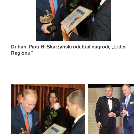
diagnozy,
leczenia
i
rehabilitacji
schorzeń
Dr hab. Piotr H. Skarżyński odebrał nagrodę „Lider
narządów
Regionu”
zmysłów