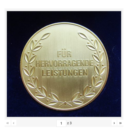
«
‹
›
»
z
3