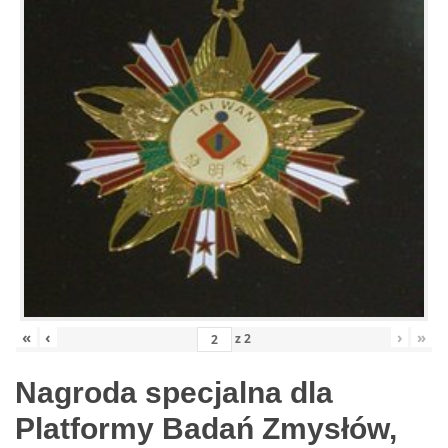
«
‹
›
»
z
2
Nagroda specjalna dla
Platformy Badań Zmysłów,