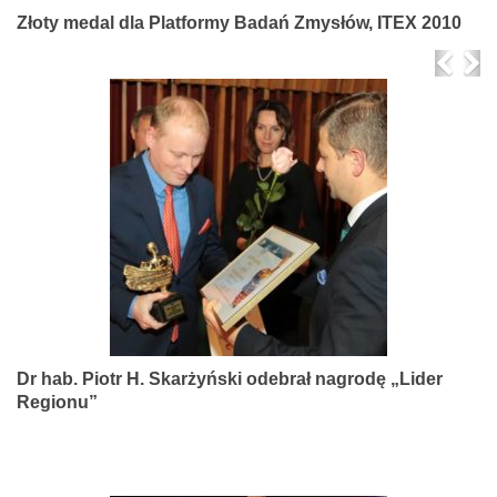
Złoty medal dla Platformy Badań Zmysłów, ITEX 2010
Prev
Ne
Dr hab. Piotr H. Skarżyński odebrał nagrodę „Lider
Regionu”