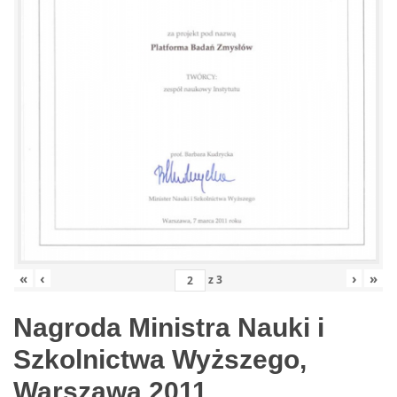
«
‹
›
»
z
3
Nagroda Ministra Nauki i
Szkolnictwa Wyższego,
Warszawa 2011