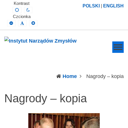
Instytut
Projektowanie,
Kontrast
POLSKI
|
ENGLISH
Default
Night
Narządów
prowadzenie
contrast
contrast
Czcionka
Zmysłów
i
Smaller
Default
Larger
Font
Font
Font
wdrażanie
prac
badawczo-
naukowych
z
zakresu
(c
Home
Nagrody – kopia
profilaktyki,
diagnozy,
Nagrody – kopia
leczenia
i
rehabilitacji
schorzeń