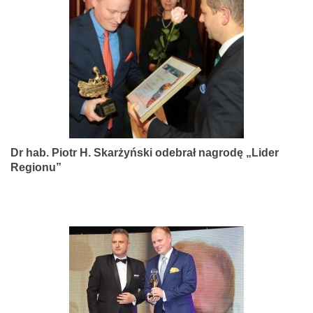
narządów
zmysłów
Dr hab. Piotr H. Skarżyński odebrał nagrodę „Lider
Regionu”