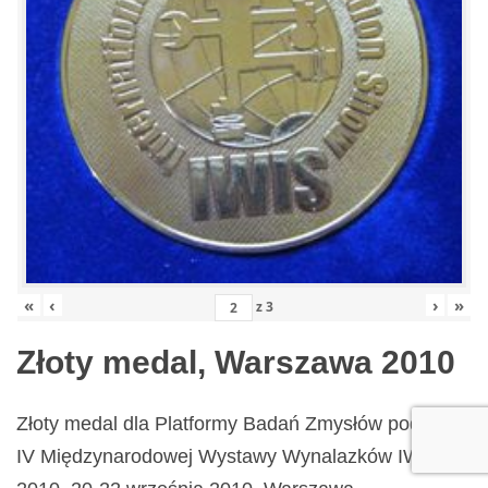
«
‹
›
»
z
3
Złoty medal, Warszawa 2010
Złoty medal dla Platformy Badań Zmysłów podczas
IV Międzynarodowej Wystawy Wynalazków IWIS