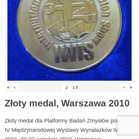
«
‹
›
»
z
3
Złoty medal, Warszawa 2010
Złoty medal dla Platformy Badań Zmysłów podczas
IV Międzynarodowej Wystawy Wynalazków IWIS