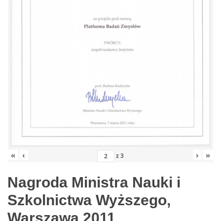
«
‹
›
»
z
3
Nagroda Ministra Nauki i
Szkolnictwa Wyższego,
Warszawa 2011