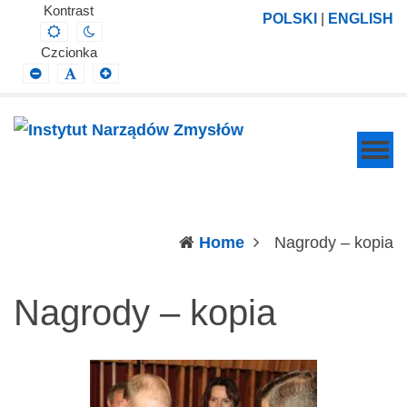
Instytut
Projektowanie,
Kontrast
POLSKI
|
ENGLISH
Default
Night
Narządów
prowadzenie
contrast
contrast
Czcionka
Zmysłów
i
Smaller
Default
Larger
Font
Font
Font
wdrażanie
prac
badawczo-
naukowych
z
zakresu
(c
Home
Nagrody – kopia
profilaktyki,
diagnozy,
Nagrody – kopia
leczenia
i
rehabilitacji
schorzeń