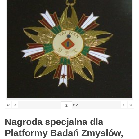
«
‹
›
»
z
2
Nagroda specjalna dla
Platformy Badań Zmysłów,