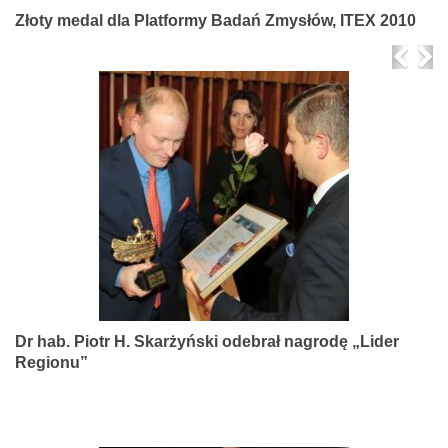
Złoty medal dla Platformy Badań Zmysłów, ITEX 2010
Prev
Ne
Dr hab. Piotr H. Skarżyński odebrał nagrodę „Lider
Regionu”