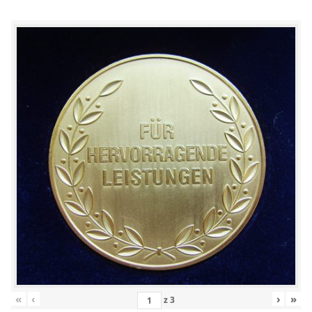
«
‹
›
»
z
3