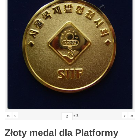
«
‹
›
»
z
3
Złoty medal dla Platformy