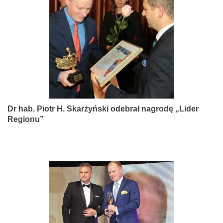
narządów
zmysłów
Dr hab. Piotr H. Skarżyński odebrał nagrodę „Lider
Regionu”