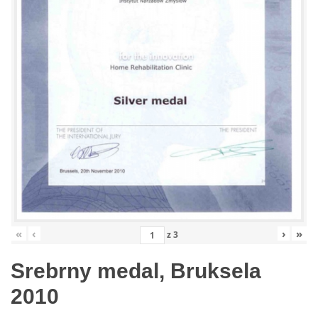
«
‹
›
»
z
3
Srebrny medal, Bruksela
2010