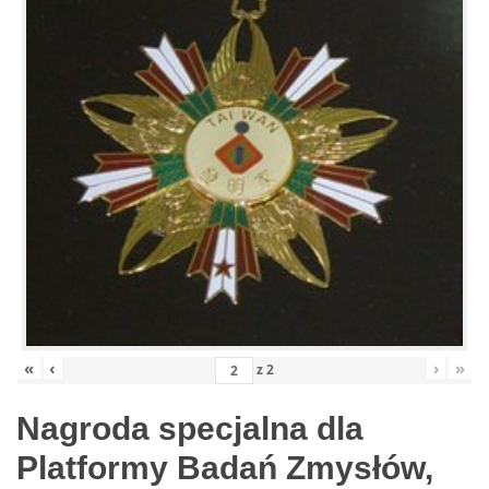
«
‹
›
»
z
2
Nagroda specjalna dla
Platformy Badań Zmysłów,