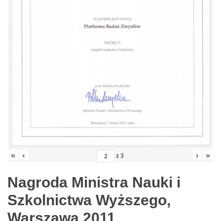
«
‹
›
»
z
3
Nagroda Ministra Nauki i
Szkolnictwa Wyższego,
Warszawa 2011