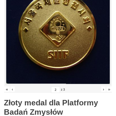
«
‹
›
»
z
3
Złoty medal dla Platformy
Badań Zmysłów