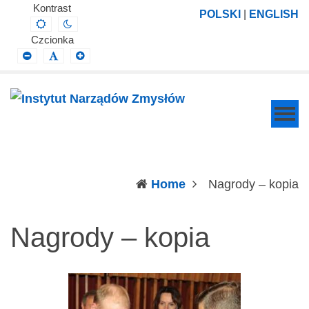
Instytut
Projektowanie,
Kontrast
POLSKI
|
ENGLISH
Default
Night
Narządów
prowadzenie
contrast
contrast
Czcionka
Zmysłów
i
Smaller
Default
Larger
Font
Font
Font
wdrażanie
prac
badawczo-
naukowych
z
zakresu
(c
Home
Nagrody – kopia
profilaktyki,
diagnozy,
Nagrody – kopia
leczenia
i
rehabilitacji
schorzeń