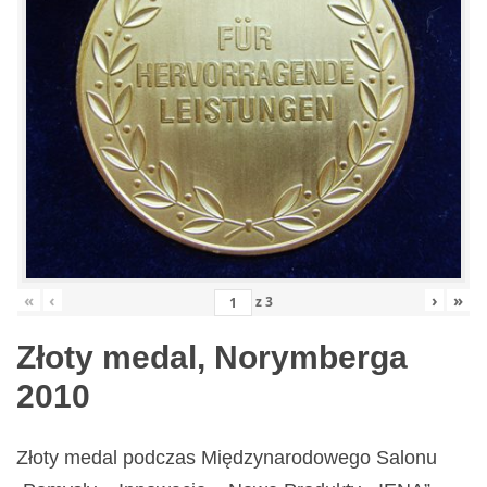
«
‹
›
»
z
3
Złoty medal, Norymberga
2010
Złoty medal podczas Międzynarodowego Salonu