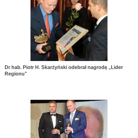
narządów
zmysłów
Dr hab. Piotr H. Skarżyński odebrał nagrodę „Lider
Regionu”