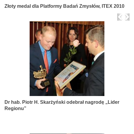
Złoty medal dla Platformy Badań Zmysłów, ITEX 2010
Prev
Ne
Dr hab. Piotr H. Skarżyński odebrał nagrodę „Lider
Regionu”