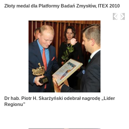
Złoty medal dla Platformy Badań Zmysłów, ITEX 2010
Prev
Ne
Dr hab. Piotr H. Skarżyński odebrał nagrodę „Lider
Regionu”