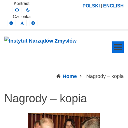
Instytut
Projektowanie,
Kontrast
POLSKI
|
ENGLISH
Default
Night
Narządów
prowadzenie
contrast
contrast
Czcionka
Zmysłów
i
Smaller
Default
Larger
Font
Font
Font
wdrażanie
prac
badawczo-
naukowych
z
zakresu
(c
Home
Nagrody – kopia
profilaktyki,
diagnozy,
Nagrody – kopia
leczenia
i
rehabilitacji
schorzeń