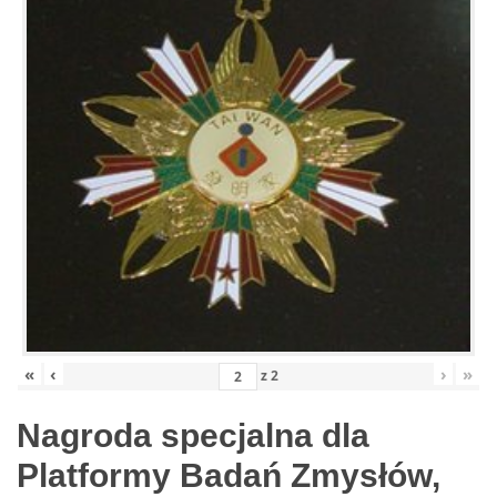
«
‹
›
»
z
2
Nagroda specjalna dla
Platformy Badań Zmysłów,