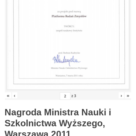
«
‹
›
»
z
3
Nagroda Ministra Nauki i
Szkolnictwa Wyższego,
Warszawa 2011