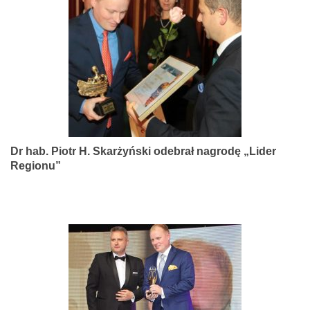
narządów
zmysłów
Dr hab. Piotr H. Skarżyński odebrał nagrodę „Lider
Regionu”