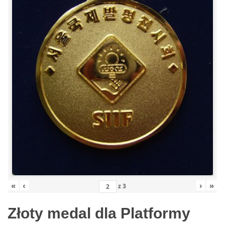
«
‹
›
»
z
3
Złoty medal dla Platformy