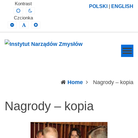
Instytut
Projektowanie,
Kontrast
POLSKI
|
ENGLISH
Default
Night
Narządów
prowadzenie
contrast
contrast
Czcionka
Zmysłów
i
Smaller
Default
Larger
Font
Font
Font
wdrażanie
prac
badawczo-
naukowych
z
zakresu
(c
Home
Nagrody – kopia
profilaktyki,
diagnozy,
Nagrody – kopia
leczenia
i
rehabilitacji
schorzeń