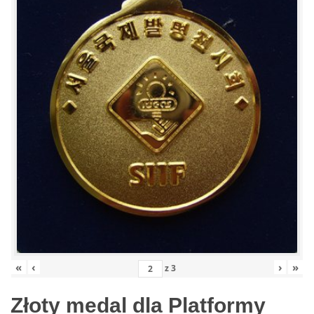
«
‹
›
»
z
3
Złoty medal dla Platformy