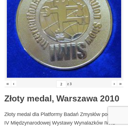
«
‹
›
»
z
3
Złoty medal, Warszawa 2010
Złoty medal dla Platformy Badań Zmysłów podczas
IV Międzynarodowej Wystawy Wynalazków IWIS