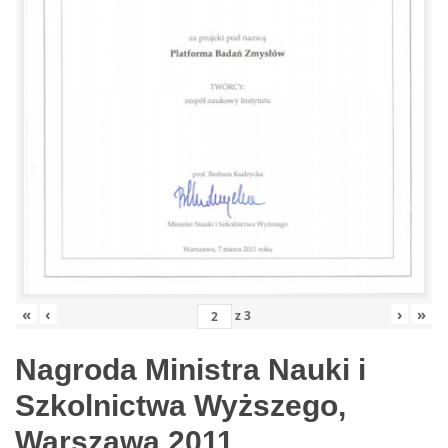
«
‹
›
»
z
3
Nagroda Ministra Nauki i
Szkolnictwa Wyższego,
Warszawa 2011