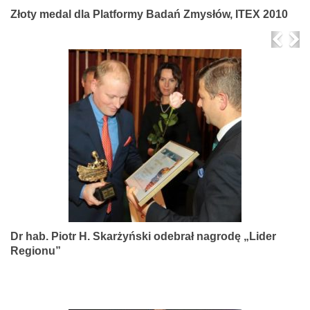
Złoty medal dla Platformy Badań Zmysłów, ITEX 2010
Prev
Ne
Dr hab. Piotr H. Skarżyński odebrał nagrodę „Lider
Regionu”