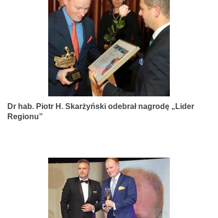
narządów
zmysłów
Dr hab. Piotr H. Skarżyński odebrał nagrodę „Lider
Regionu”