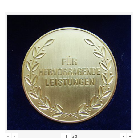
«
‹
›
»
z
3