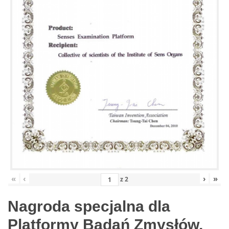
«
‹
›
»
z
2
Nagroda specjalna dla
Platformy Badań Zmysłów,