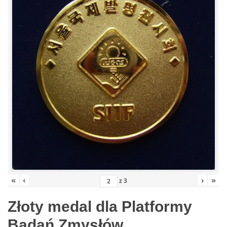
«
‹
›
»
z
3
Złoty medal dla Platformy
Badań Zmysłów