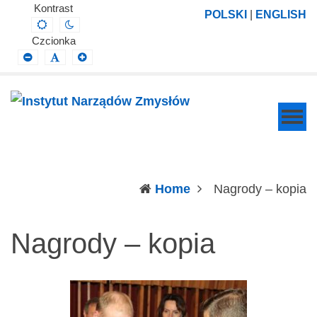
Instytut
Projektowanie,
Kontrast
POLSKI
|
ENGLISH
Default
Night
Narządów
prowadzenie
contrast
contrast
Czcionka
Zmysłów
i
Smaller
Default
Larger
Font
Font
Font
wdrażanie
prac
badawczo-
naukowych
z
zakresu
(c
Home
Nagrody – kopia
profilaktyki,
diagnozy,
Nagrody – kopia
leczenia
i
rehabilitacji
schorzeń