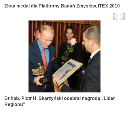
Złoty medal dla Platformy Badań Zmysłów, ITEX 2010
Prev
Ne
Dr hab. Piotr H. Skarżyński odebrał nagrodę „Lider
Regionu”