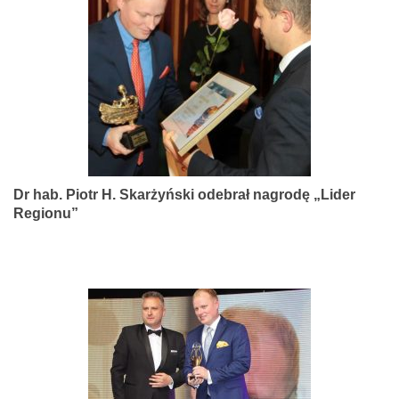
narządów
zmysłów
Dr hab. Piotr H. Skarżyński odebrał nagrodę „Lider
Regionu”