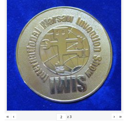
«
‹
›
»
z
3