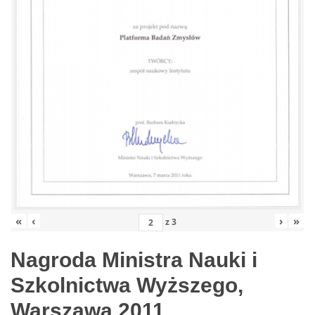
«
‹
›
»
z
3
Nagroda Ministra Nauki i
Szkolnictwa Wyższego,
Warszawa 2011