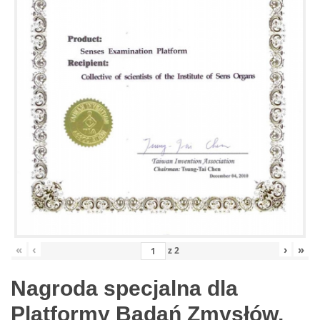
«
‹
›
»
z
2
Nagroda specjalna dla
Platformy Badań Zmysłów,