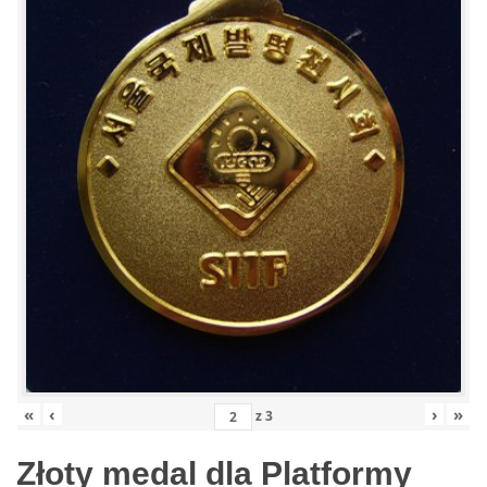
«
‹
›
»
z
3
Złoty medal dla Platformy