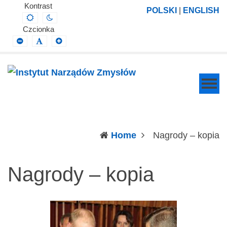
Instytut
Projektowanie,
Kontrast
POLSKI
|
ENGLISH
Default
Night
Narządów
prowadzenie
contrast
contrast
Czcionka
Zmysłów
i
Smaller
Default
Larger
Font
Font
Font
wdrażanie
prac
badawczo-
naukowych
z
zakresu
(c
Home
Nagrody – kopia
profilaktyki,
diagnozy,
Nagrody – kopia
leczenia
i
rehabilitacji
schorzeń