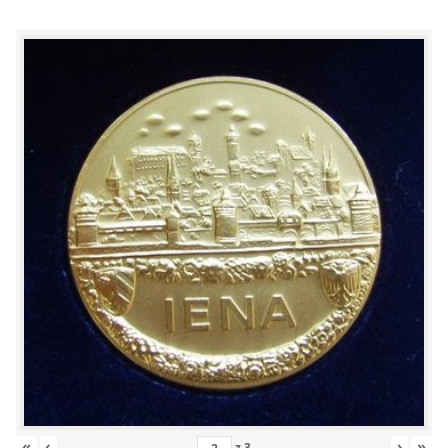
«
‹
›
»
z
3