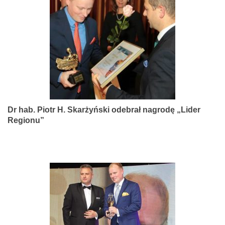
narządów
zmysłów
Dr hab. Piotr H. Skarżyński odebrał nagrodę „Lider
Regionu”