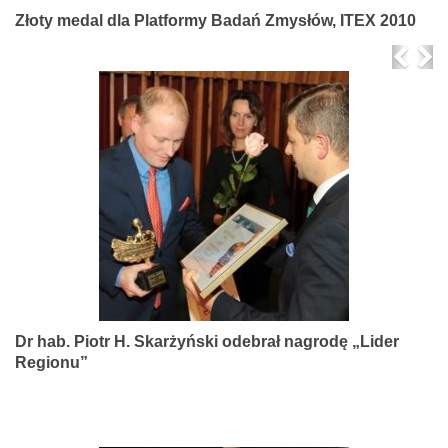
Złoty medal dla Platformy Badań Zmysłów, ITEX 2010
Prev
Ne
Dr hab. Piotr H. Skarżyński odebrał nagrodę „Lider
Regionu”