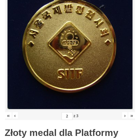
«
‹
›
»
z
3
Złoty medal dla Platformy