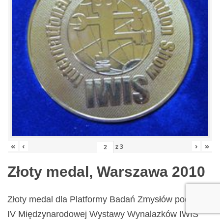
«
‹
›
»
z
3
Złoty medal, Warszawa 2010
Złoty medal dla Platformy Badań Zmysłów podczas
IV Międzynarodowej Wystawy Wynalazków IWIS