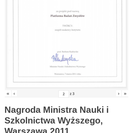
«
‹
›
»
z
3
Nagroda Ministra Nauki i
Szkolnictwa Wyższego,
Warszawa 2011