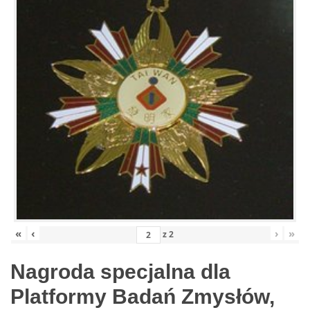
«
‹
›
»
z
2
Nagroda specjalna dla
Platformy Badań Zmysłów,