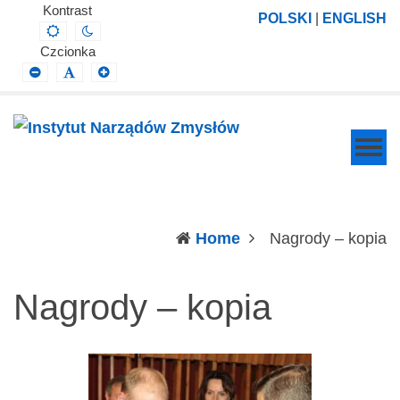
Instytut
Projektowanie,
Kontrast
POLSKI
|
ENGLISH
Default
Night
Narządów
prowadzenie
contrast
contrast
Czcionka
Zmysłów
i
Smaller
Default
Larger
Font
Font
Font
wdrażanie
prac
badawczo-
naukowych
z
zakresu
(c
Home
Nagrody – kopia
profilaktyki,
diagnozy,
Nagrody – kopia
leczenia
i
rehabilitacji
schorzeń