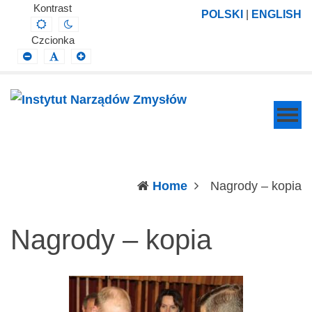
Instytut
Projektowanie,
Kontrast
POLSKI
|
ENGLISH
Default
Night
Narządów
prowadzenie
contrast
contrast
Czcionka
Zmysłów
i
Smaller
Default
Larger
Font
Font
Font
wdrażanie
prac
badawczo-
naukowych
z
zakresu
(c
Home
Nagrody – kopia
profilaktyki,
diagnozy,
Nagrody – kopia
leczenia
i
rehabilitacji
schorzeń