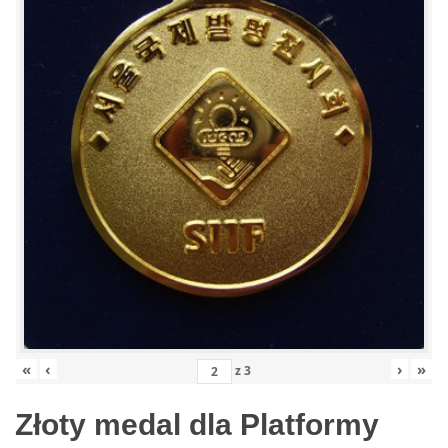
«
‹
›
»
z
3
Złoty medal dla Platformy