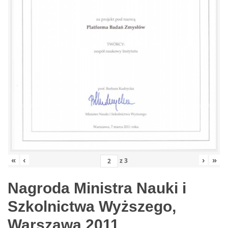
«
‹
›
»
z
3
Nagroda Ministra Nauki i
Szkolnictwa Wyższego,
Warszawa 2011