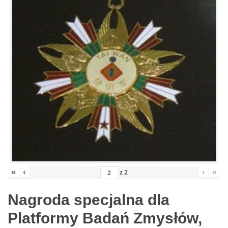
«
‹
›
»
z
2
Nagroda specjalna dla
Platformy Badań Zmysłów,