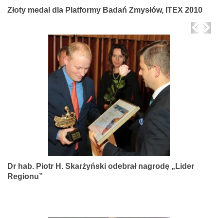
Złoty medal dla Platformy Badań Zmysłów, ITEX 2010
Prev
Ne
Dr hab. Piotr H. Skarżyński odebrał nagrodę „Lider
Regionu”