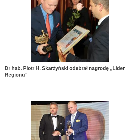
narządów
zmysłów
Dr hab. Piotr H. Skarżyński odebrał nagrodę „Lider
Regionu”