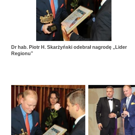
diagnozy,
leczenia
i
rehabilitacji
schorzeń
Dr hab. Piotr H. Skarżyński odebrał nagrodę „Lider
narządów
Regionu”
zmysłów