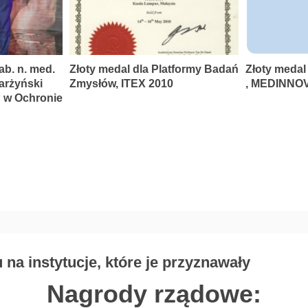
ab. n. med.
Złoty medal dla Platformy Badań
Złoty medal
karżyński
Zmysłów, ITEX 2010
, MEDINNOV
P w Ochronie
na instytucje, które je przyznawały
Nagrody rządowe: