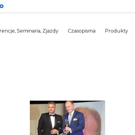
ault
Larger
nt
Font
encje, Seminaria, Zjazdy
Czasopisma
Produkty