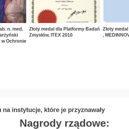
ab. n. med.
Złoty medal dla Platformy Badań
Złoty medal
karżyński
Zmysłów, ITEX 2010
, MEDINNOV
P w Ochronie
na instytucje, które je przyznawały
Nagrody rządowe: