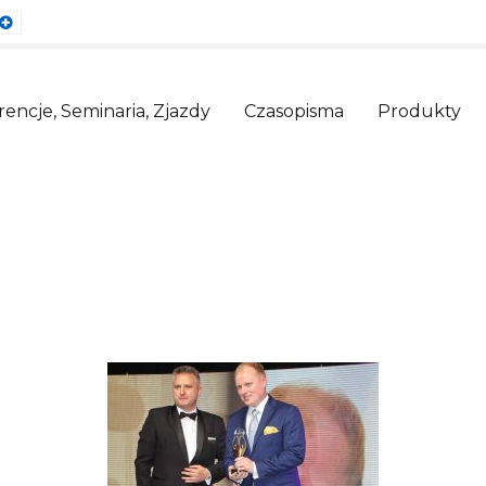
ault
Larger
nt
Font
encje, Seminaria, Zjazdy
Czasopisma
Produkty