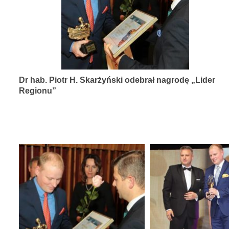
diagnozy,
leczenia
i
rehabilitacji
schorzeń
Dr hab. Piotr H. Skarżyński odebrał nagrodę „Lider
narządów
Regionu”
zmysłów