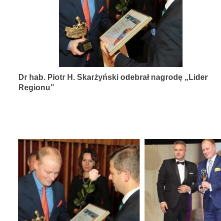
diagnozy,
leczenia
i
rehabilitacji
schorzeń
Dr hab. Piotr H. Skarżyński odebrał nagrodę „Lider
narządów
Regionu”
zmysłów