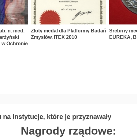
ab. n. med.
Złoty medal dla Platformy Badań
Srebrny me
karżyński
Zmysłów, ITEX 2010
EUREKA, Br
P w Ochronie
na instytucje, które je przyznawały
Nagrody rządowe: