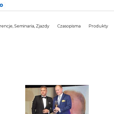
ault
Larger
nt
Font
encje, Seminaria, Zjazdy
Czasopisma
Produkty