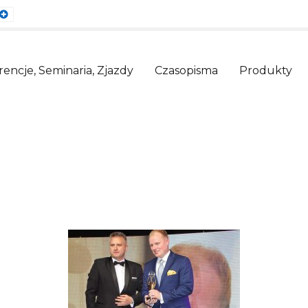
ault
Larger
nt
Font
encje, Seminaria, Zjazdy
Czasopisma
Produkty