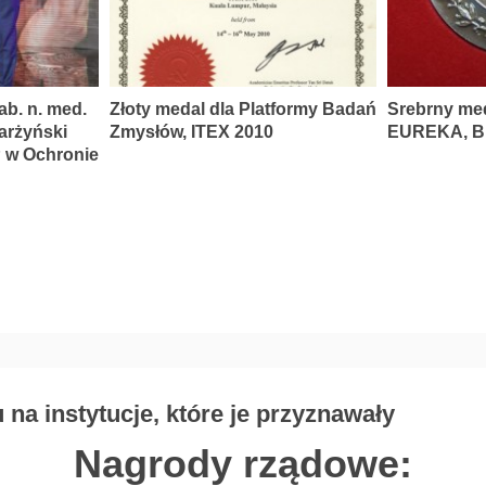
ab. n. med.
Złoty medal dla Platformy Badań
Srebrny me
karżyński
Zmysłów, ITEX 2010
EUREKA, Br
P w Ochronie
na instytucje, które je przyznawały
Nagrody rządowe: