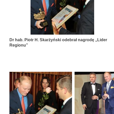
diagnozy,
leczenia
i
rehabilitacji
schorzeń
Dr hab. Piotr H. Skarżyński odebrał nagrodę „Lider
narządów
Regionu”
zmysłów