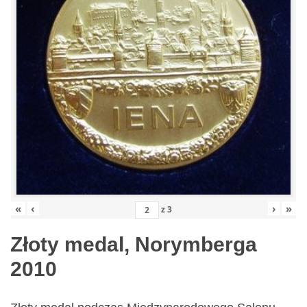
«
‹
›
»
z
3
Złoty medal, Norymberga
2010