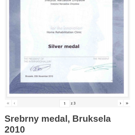
«
‹
›
»
z
3
Srebrny medal, Bruksela
2010