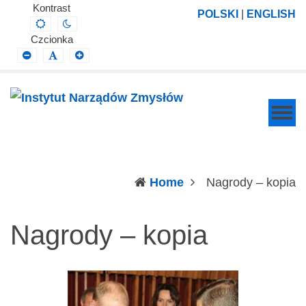
Instytut
Projektowanie,
Kontrast
POLSKI
|
ENGLISH
Default
Night
Narządów
prowadzenie
contrast
contrast
Czcionka
Zmysłów
i
Smaller
Default
Larger
Font
Font
Font
wdrażanie
prac
badawczo-
naukowych
z
zakresu
(c
Home
Nagrody – kopia
profilaktyki,
diagnozy,
Nagrody – kopia
leczenia
i
rehabilitacji
schorzeń