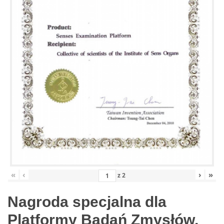
«
‹
›
»
z
2
Nagroda specjalna dla
Platformy Badań Zmysłów,