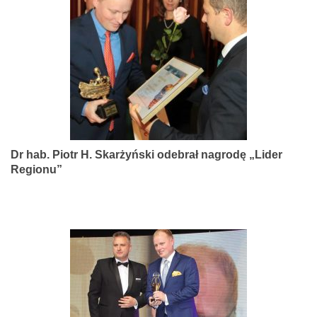
narządów
zmysłów
Dr hab. Piotr H. Skarżyński odebrał nagrodę „Lider
Regionu”