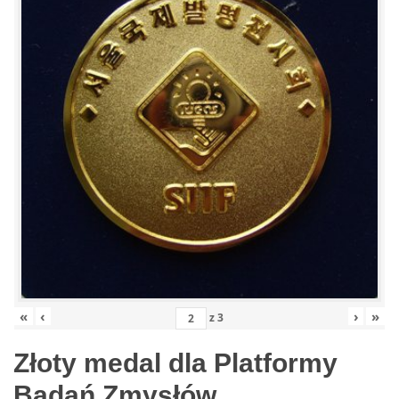
«
‹
›
»
z
3
Złoty medal dla Platformy
Badań Zmysłów