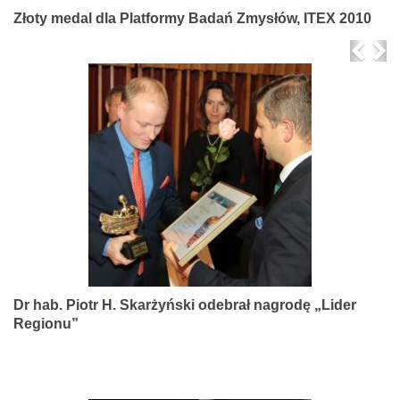
Złoty medal dla Platformy Badań Zmysłów, ITEX 2010
Prev
Ne
Dr hab. Piotr H. Skarżyński odebrał nagrodę „Lider
Regionu”