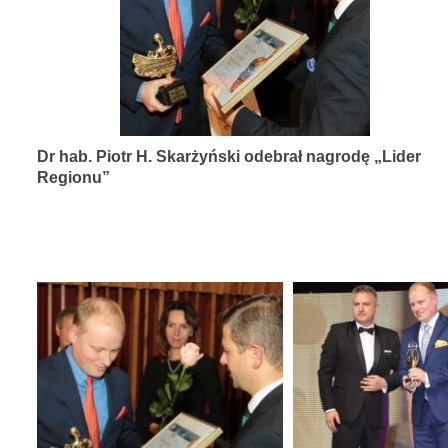
diagnozy,
leczenia
i
rehabilitacji
schorzeń
Dr hab. Piotr H. Skarżyński odebrał nagrodę „Lider
narządów
Regionu”
zmysłów