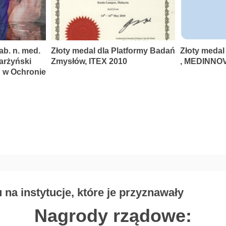
ab. n. med.
Złoty medal dla Platformy Badań
Złoty medal
karżyński
Zmysłów, ITEX 2010
, MEDINNOV
P w Ochronie
na instytucje, które je przyznawały
Nagrody rządowe: