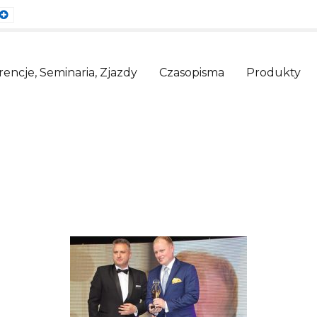
ault
Larger
nt
Font
encje, Seminaria, Zjazdy
Czasopisma
Produkty