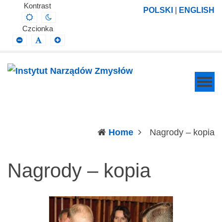
Instytut
Projektowanie,
Kontrast
POLSKI
|
ENGLISH
Default
Night
Narządów
prowadzenie
contrast
contrast
Czcionka
Zmysłów
i
Smaller
Default
Larger
Font
Font
Font
wdrażanie
prac
badawczo-
naukowych
z
zakresu
(c
Home
Nagrody – kopia
profilaktyki,
diagnozy,
Nagrody – kopia
leczenia
i
rehabilitacji
schorzeń