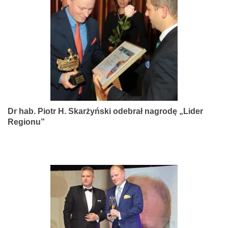
narządów
zmysłów
Dr hab. Piotr H. Skarżyński odebrał nagrodę „Lider
Regionu”