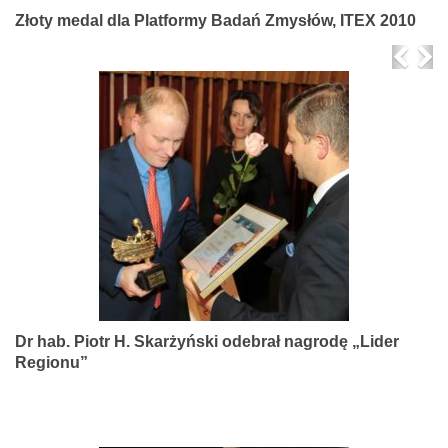
Złoty medal dla Platformy Badań Zmysłów, ITEX 2010
Prev
Ne
Dr hab. Piotr H. Skarżyński odebrał nagrodę „Lider
Regionu”