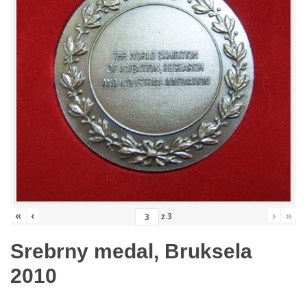
«
‹
›
»
z
3
Srebrny medal, Bruksela
2010