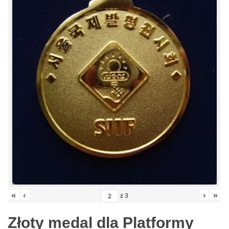
«
‹
›
»
z
3
Złoty medal dla Platformy