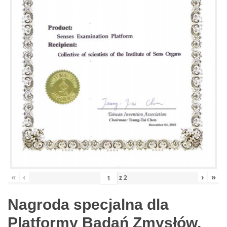
«
‹
›
»
z
2
Nagroda specjalna dla
Platformy Badań Zmysłów,