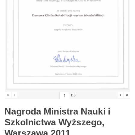
«
‹
›
»
z
3
Nagroda Ministra Nauki i
Szkolnictwa Wyższego,
Warszawa 2011