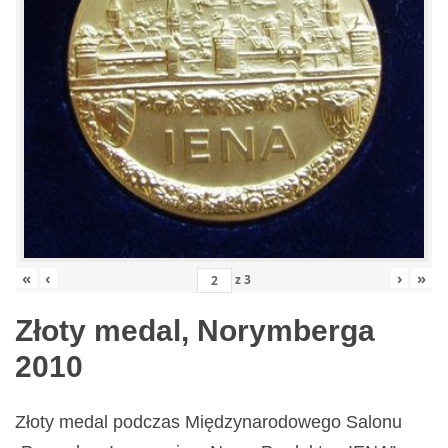
«
‹
›
»
z
3
Złoty medal, Norymberga
2010
Złoty medal podczas Międzynarodowego Salonu