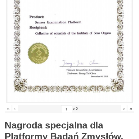
«
‹
›
»
z
2
Nagroda specjalna dla
Platformy Badań Zmysłów,