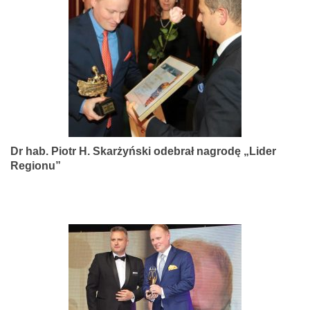
narządów
zmysłów
Dr hab. Piotr H. Skarżyński odebrał nagrodę „Lider
Regionu”