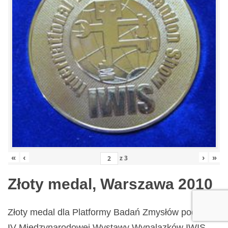
«
‹
›
»
z
3
Złoty medal, Warszawa 2010
Złoty medal dla Platformy Badań Zmysłów podczas
IV Międzynarodowej Wystawy Wynalazków IWIS