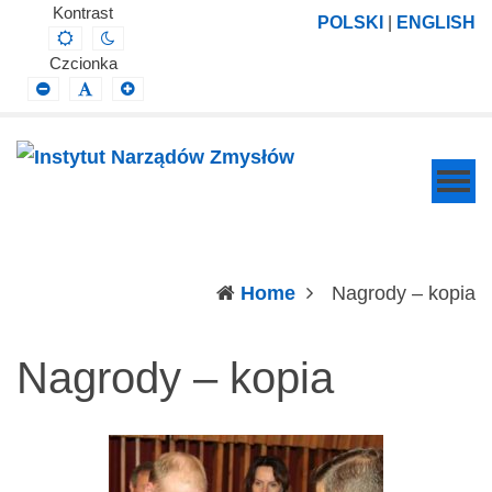
Instytut
Projektowanie,
Kontrast
POLSKI
|
ENGLISH
Default
Night
Narządów
prowadzenie
contrast
contrast
Czcionka
Zmysłów
i
Smaller
Default
Larger
Font
Font
Font
wdrażanie
prac
badawczo-
naukowych
z
zakresu
(c
Home
Nagrody – kopia
profilaktyki,
diagnozy,
Nagrody – kopia
leczenia
i
rehabilitacji
schorzeń