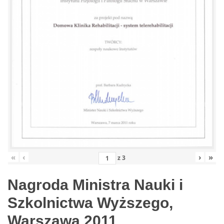
«
‹
›
»
z
3
Nagroda Ministra Nauki i
Szkolnictwa Wyższego,
Warszawa 2011