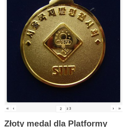
«
‹
›
»
z
3
Złoty medal dla Platformy