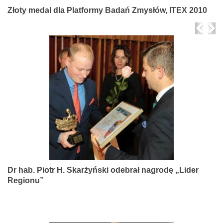
Złoty medal dla Platformy Badań Zmysłów, ITEX 2010
Prev
Ne
Dr hab. Piotr H. Skarżyński odebrał nagrodę „Lider
Regionu”