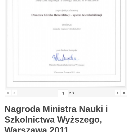
«
‹
›
»
z
3
Nagroda Ministra Nauki i
Szkolnictwa Wyższego,
Warszawa 2011