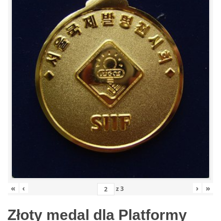
«
‹
›
»
z
3
Złoty medal dla Platformy