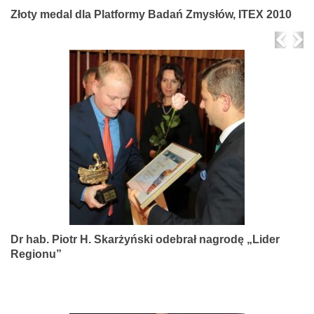
Złoty medal dla Platformy Badań Zmysłów, ITEX 2010
Prev
Ne
Dr hab. Piotr H. Skarżyński odebrał nagrodę „Lider
Regionu”