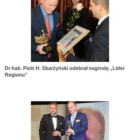
narządów
zmysłów
Dr hab. Piotr H. Skarżyński odebrał nagrodę „Lider
Regionu”