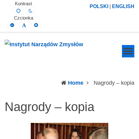
Instytut
Projektowanie,
Kontrast
POLSKI
|
ENGLISH
Default
Night
Narządów
prowadzenie
contrast
contrast
Czcionka
Zmysłów
i
Smaller
Default
Larger
Font
Font
Font
wdrażanie
prac
badawczo-
naukowych
z
zakresu
(c
Home
Nagrody – kopia
profilaktyki,
diagnozy,
Nagrody – kopia
leczenia
i
rehabilitacji
schorzeń