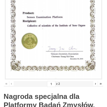
«
‹
›
»
z
2
Nagroda specjalna dla
Platformy Badań Zmysłów,