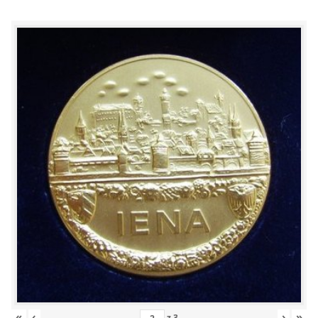
«
‹
›
»
z
3