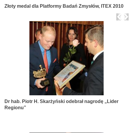
Złoty medal dla Platformy Badań Zmysłów, ITEX 2010
Prev
Ne
Dr hab. Piotr H. Skarżyński odebrał nagrodę „Lider
Regionu”