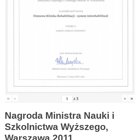
«
‹
›
»
z
3
Nagroda Ministra Nauki i
Szkolnictwa Wyższego,
Warszawa 2011