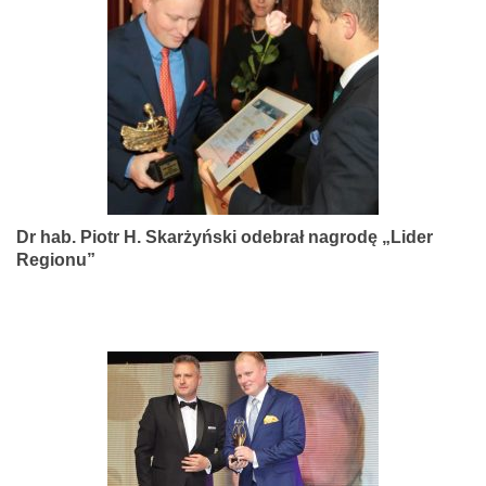
narządów
zmysłów
Dr hab. Piotr H. Skarżyński odebrał nagrodę „Lider
Regionu”