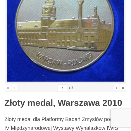
«
‹
›
»
z
3
Złoty medal, Warszawa 2010
Złoty medal dla Platformy Badań Zmysłów podczas
IV Międzynarodowej Wystawy Wynalazków IWIS