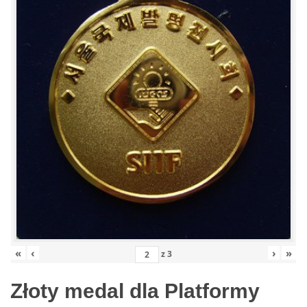
«
‹
›
»
z
3
Złoty medal dla Platformy