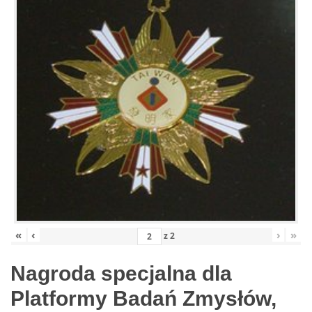
«
‹
›
»
z
2
Nagroda specjalna dla
Platformy Badań Zmysłów,