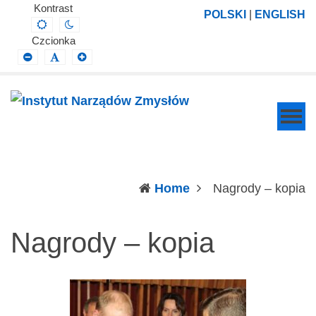
Instytut
Projektowanie,
Kontrast
POLSKI
|
ENGLISH
Default
Night
Narządów
prowadzenie
contrast
contrast
Czcionka
Zmysłów
i
Smaller
Default
Larger
Font
Font
Font
wdrażanie
prac
badawczo-
naukowych
z
zakresu
(c
Home
Nagrody – kopia
profilaktyki,
diagnozy,
Nagrody – kopia
leczenia
i
rehabilitacji
schorzeń