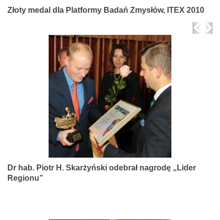
Złoty medal dla Platformy Badań Zmysłów, ITEX 2010
Prev
Ne
Dr hab. Piotr H. Skarżyński odebrał nagrodę „Lider
Regionu”