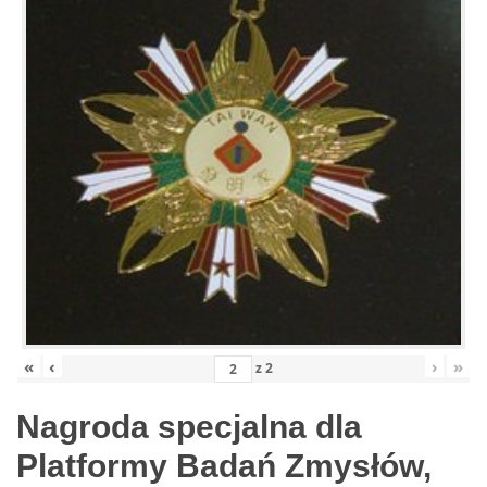
«
‹
›
»
z
2
Nagroda specjalna dla
Platformy Badań Zmysłów,