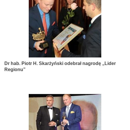
narządów
zmysłów
Dr hab. Piotr H. Skarżyński odebrał nagrodę „Lider
Regionu”