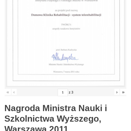
«
‹
›
»
z
3
Nagroda Ministra Nauki i
Szkolnictwa Wyższego,
Warszawa 2011