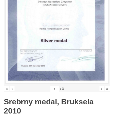
«
‹
›
»
z
3
Srebrny medal, Bruksela
2010