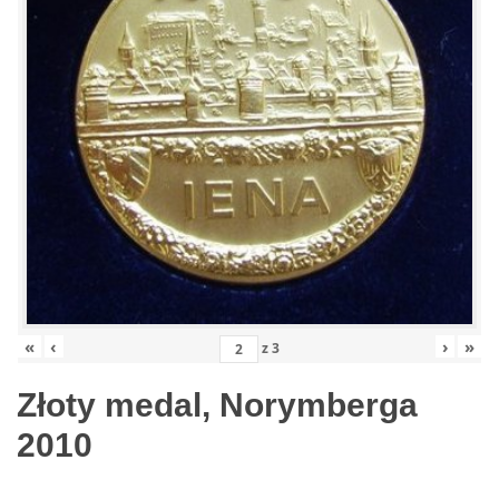
«
‹
›
»
z
3
Złoty medal, Norymberga
2010