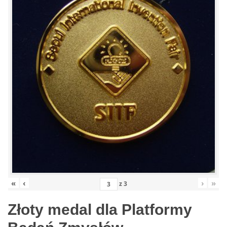
«
‹
›
»
z
3
Złoty medal dla Platformy