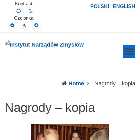
Instytut
Projektowanie,
Kontrast
POLSKI
|
ENGLISH
Default
Night
Narządów
prowadzenie
contrast
contrast
Czcionka
Zmysłów
i
Smaller
Default
Larger
Font
Font
Font
wdrażanie
prac
badawczo-
naukowych
z
zakresu
(c
Home
Nagrody – kopia
profilaktyki,
diagnozy,
Nagrody – kopia
leczenia
i
rehabilitacji
schorzeń