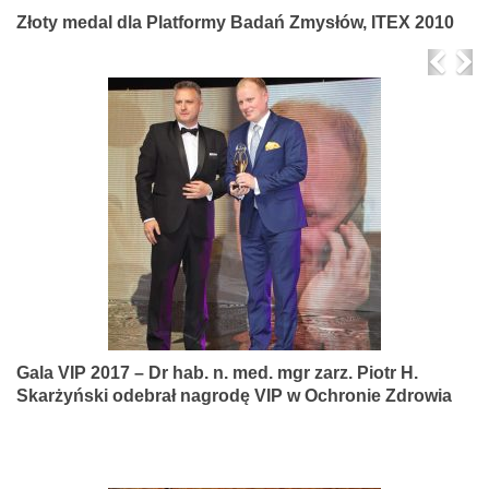
Złoty medal dla Platformy Badań Zmysłów, ITEX 2010
Prev
Ne
Gala VIP 2017 – Dr hab. n. med. mgr zarz. Piotr H.
Skarżyński odebrał nagrodę VIP w Ochronie Zdrowia