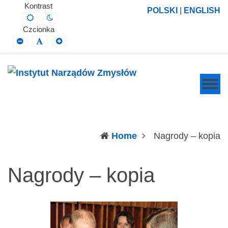
Instytut
Projektowanie,
Kontrast
POLSKI
|
ENGLISH
Default
Night
Narządów
prowadzenie
contrast
contrast
Czcionka
Zmysłów
i
Smaller
Default
Larger
Font
Font
Font
wdrażanie
prac
badawczo-
naukowych
z
zakresu
(c
Home
Nagrody – kopia
profilaktyki,
diagnozy,
Nagrody – kopia
leczenia
i
rehabilitacji
schorzeń