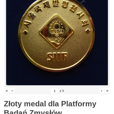
«
‹
›
»
z
3
Złoty medal dla Platformy
Badań Zmysłów