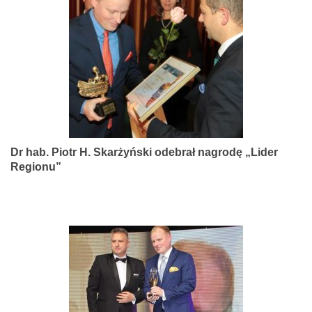
narządów
zmysłów
Dr hab. Piotr H. Skarżyński odebrał nagrodę „Lider
Regionu”