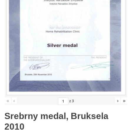
«
‹
›
»
z
3
Srebrny medal, Bruksela
2010