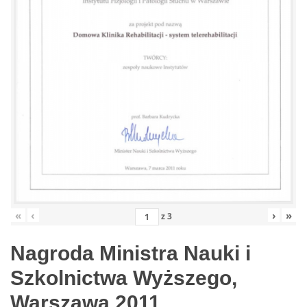
«
‹
›
»
z
3
Nagroda Ministra Nauki i
Szkolnictwa Wyższego,
Warszawa 2011