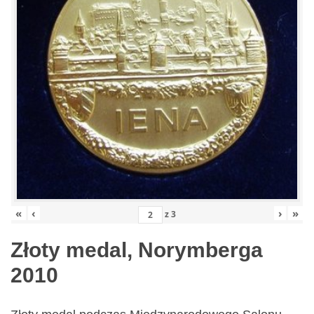
«
‹
›
»
z
3
Złoty medal, Norymberga
2010