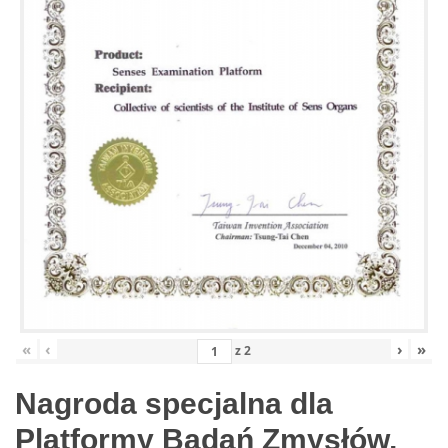
«
‹
›
»
z
2
Nagroda specjalna dla
Platformy Badań Zmysłów,