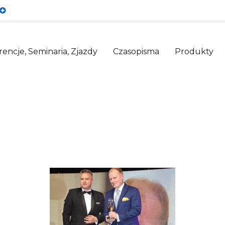
ault
Larger
nt
Font
encje, Seminaria, Zjazdy
Czasopisma
Produkty