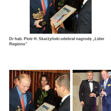
diagnozy,
leczenia
i
rehabilitacji
schorzeń
Dr hab. Piotr H. Skarżyński odebrał nagrodę „Lider
narządów
Regionu”
zmysłów