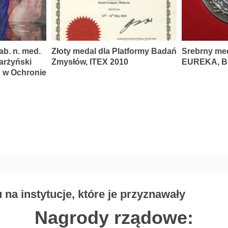
ab. n. med.
Złoty medal dla Platformy Badań
Srebrny me
karżyński
Zmysłów, ITEX 2010
EUREKA, Br
P w Ochronie
na instytucje, które je przyznawały
Nagrody rządowe: