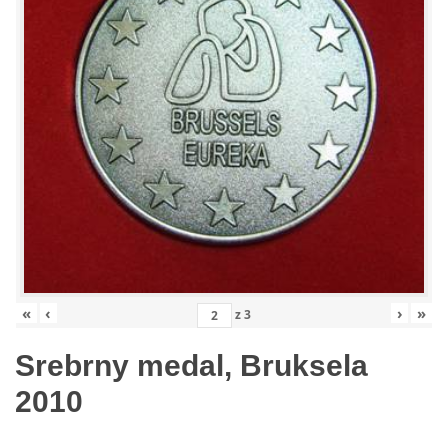
«
‹
›
»
z
3
Srebrny medal, Bruksela
2010