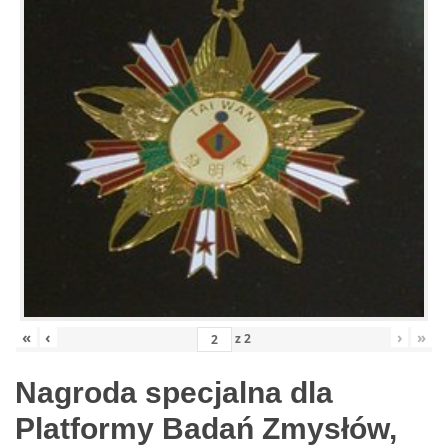
«
‹
›
»
z
2
Nagroda specjalna dla
Platformy Badań Zmysłów,