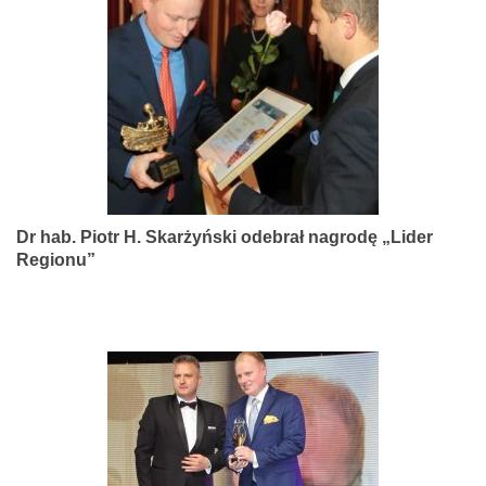
narządów
zmysłów
Dr hab. Piotr H. Skarżyński odebrał nagrodę „Lider
Regionu”