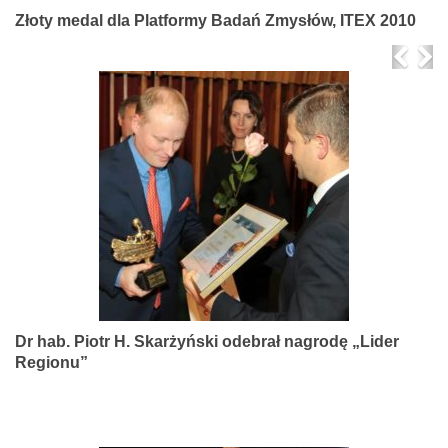
Złoty medal dla Platformy Badań Zmysłów, ITEX 2010
Prev
Ne
Dr hab. Piotr H. Skarżyński odebrał nagrodę „Lider
Regionu”