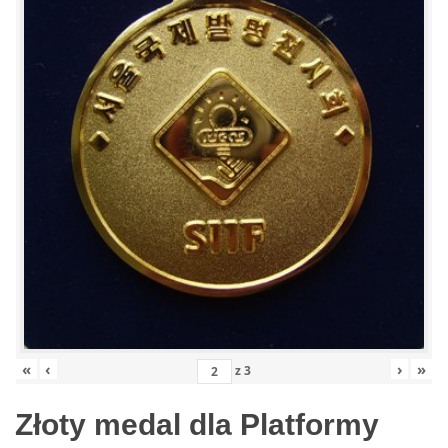
«
‹
›
»
z
3
Złoty medal dla Platformy