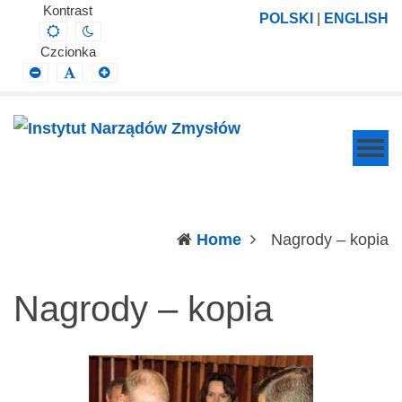
Instytut
Projektowanie,
Kontrast
POLSKI
|
ENGLISH
Default
Night
Narządów
prowadzenie
contrast
contrast
Czcionka
Zmysłów
i
Smaller
Default
Larger
Font
Font
Font
wdrażanie
prac
badawczo-
naukowych
z
zakresu
(c
Home
Nagrody – kopia
profilaktyki,
diagnozy,
Nagrody – kopia
leczenia
i
rehabilitacji
schorzeń