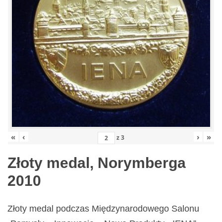
«
‹
›
»
z
3
Złoty medal, Norymberga
2010
Złoty medal podczas Międzynarodowego Salonu