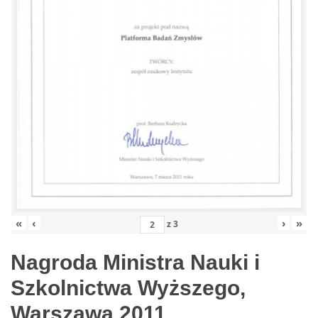
«
‹
›
»
z
3
Nagroda Ministra Nauki i
Szkolnictwa Wyższego,
Warszawa 2011