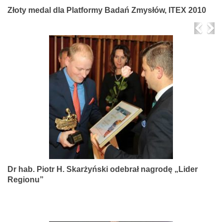
Złoty medal dla Platformy Badań Zmysłów, ITEX 2010
Prev
Ne
Dr hab. Piotr H. Skarżyński odebrał nagrodę „Lider
Regionu”