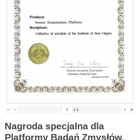
«
‹
›
»
z
2
Nagroda specjalna dla
Platformy Badań Zmysłów,