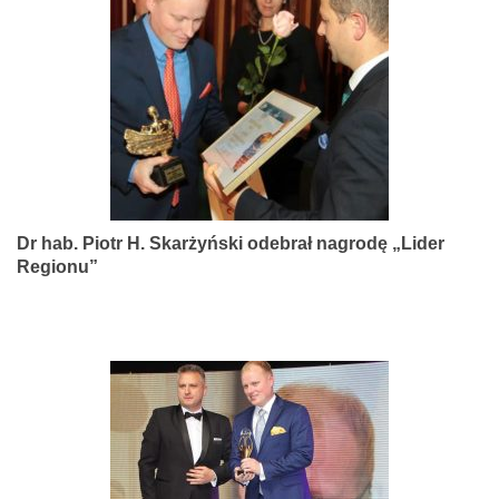
narządów
zmysłów
Dr hab. Piotr H. Skarżyński odebrał nagrodę „Lider
Regionu”