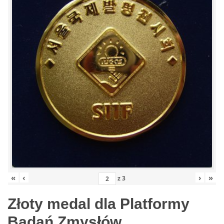
«
‹
›
»
z
3
Złoty medal dla Platformy
Badań Zmysłów