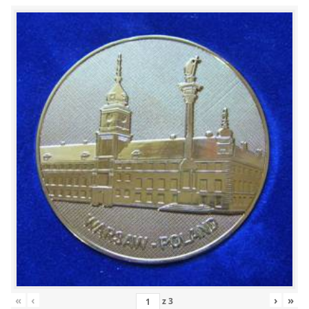
«
‹
›
»
z
3