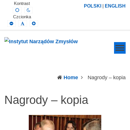
Instytut
Projektowanie,
Kontrast
POLSKI
|
ENGLISH
Default
Night
Narządów
prowadzenie
contrast
contrast
Czcionka
Zmysłów
i
Smaller
Default
Larger
Font
Font
Font
wdrażanie
prac
badawczo-
naukowych
z
zakresu
(c
Home
Nagrody – kopia
profilaktyki,
diagnozy,
Nagrody – kopia
leczenia
i
rehabilitacji
schorzeń