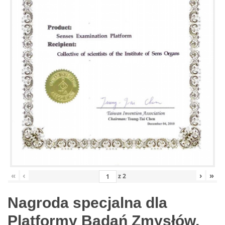
«
‹
›
»
z
2
Nagroda specjalna dla
Platformy Badań Zmysłów,