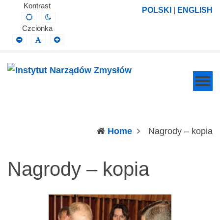
Instytut
Projektowanie,
Kontrast
POLSKI
|
ENGLISH
Default
Night
Narządów
prowadzenie
contrast
contrast
Czcionka
Zmysłów
i
Smaller
Default
Larger
Font
Font
Font
wdrażanie
prac
badawczo-
naukowych
z
zakresu
(c
Home
Nagrody – kopia
profilaktyki,
diagnozy,
Nagrody – kopia
leczenia
i
rehabilitacji
schorzeń