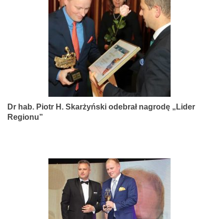
narządów
zmysłów
Dr hab. Piotr H. Skarżyński odebrał nagrodę „Lider
Regionu”