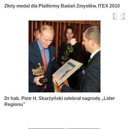
Złoty medal dla Platformy Badań Zmysłów, ITEX 2010
Prev
Ne
Dr hab. Piotr H. Skarżyński odebrał nagrodę „Lider
Regionu”