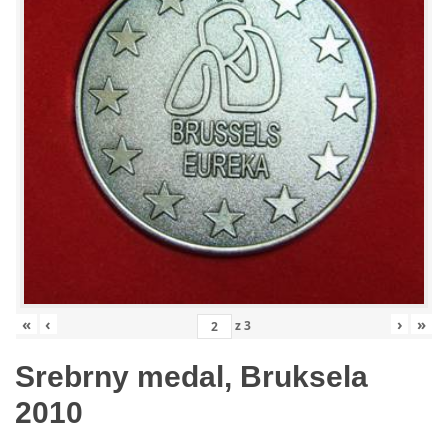
«
‹
›
»
z
3
Srebrny medal, Bruksela
2010