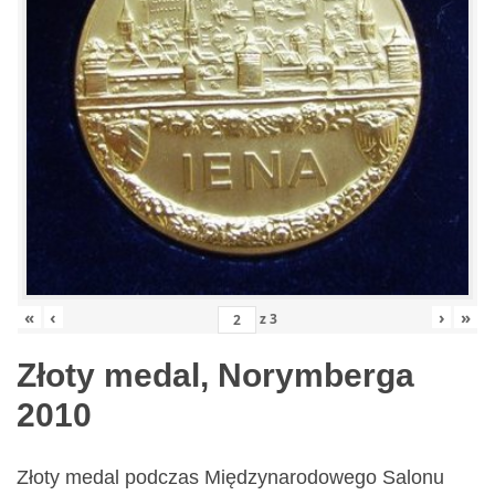
«
‹
›
»
z
3
Złoty medal, Norymberga
2010
Złoty medal podczas Międzynarodowego Salonu