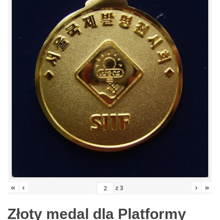
«
‹
›
»
z
3
Złoty medal dla Platformy