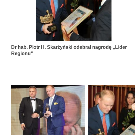
diagnozy,
leczenia
i
rehabilitacji
schorzeń
Dr hab. Piotr H. Skarżyński odebrał nagrodę „Lider
narządów
Regionu”
zmysłów