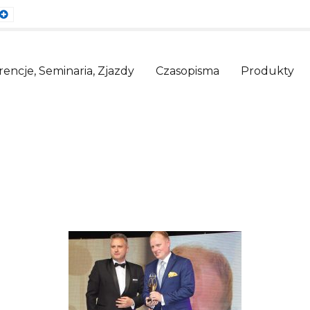
ault
Larger
nt
Font
encje, Seminaria, Zjazdy
Czasopisma
Produkty