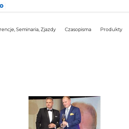
ault
Larger
nt
Font
encje, Seminaria, Zjazdy
Czasopisma
Produkty