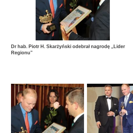
diagnozy,
leczenia
i
rehabilitacji
schorzeń
Dr hab. Piotr H. Skarżyński odebrał nagrodę „Lider
narządów
Regionu”
zmysłów