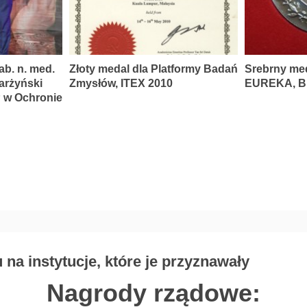
ab. n. med.
Złoty medal dla Platformy Badań
Srebrny me
karżyński
Zmysłów, ITEX 2010
EUREKA, Br
P w Ochronie
na instytucje, które je przyznawały
Nagrody rządowe: