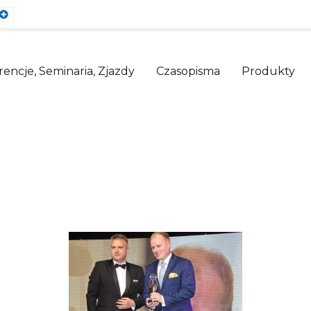
ault
Larger
nt
Font
encje, Seminaria, Zjazdy
Czasopisma
Produkty