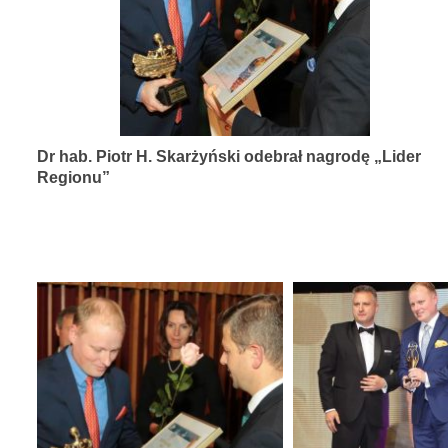
diagnozy,
leczenia
i
rehabilitacji
schorzeń
Dr hab. Piotr H. Skarżyński odebrał nagrodę „Lider
narządów
Regionu”
zmysłów