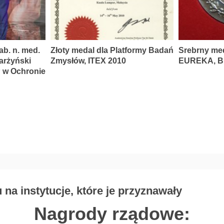
ab. n. med.
Złoty medal dla Platformy Badań
Srebrny me
karżyński
Zmysłów, ITEX 2010
EUREKA, Br
P w Ochronie
na instytucje, które je przyznawały
Nagrody rządowe: